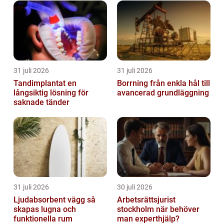
värdering av företag i detalj och undersöka
oli...
31 juli 2026
31 juli 2026
Tandimplantat en
Borrning från enkla hål till
långsiktig lösning för
avancerad grundläggning
saknade tänder
31 juli 2026
30 juli 2026
Ljudabsorbent vägg så
Arbetsrättsjurist
skapas lugna och
stockholm när behöver
funktionella rum
man experthjälp?