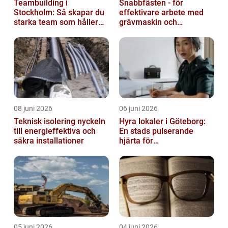
Teambuilding i
Snabbfästen - för
Stockholm: Så skapar du
effektivare arbete med
starka team som håller
grävmaskin och
över tid
lastmaskin
08 juni 2026
06 juni 2026
Teknisk isolering nyckeln
Hyra lokaler i Göteborg:
till energieffektiva och
En stads pulserande
säkra installationer
hjärta för
företagsutveckling
05 juni 2026
04 juni 2026