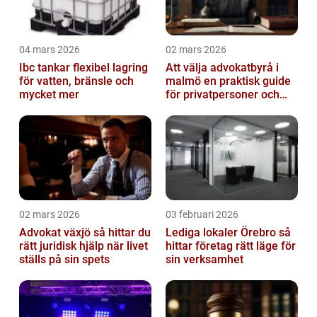
04 mars 2026
02 mars 2026
Ibc tankar flexibel lagring
Att välja advokatbyrå i
för vatten, bränsle och
malmö en praktisk guide
mycket mer
för privatpersoner och
företag
02 mars 2026
03 februari 2026
Advokat växjö så hittar du
Lediga lokaler Örebro så
rätt juridisk hjälp när livet
hittar företag rätt läge för
ställs på sin spets
sin verksamhet