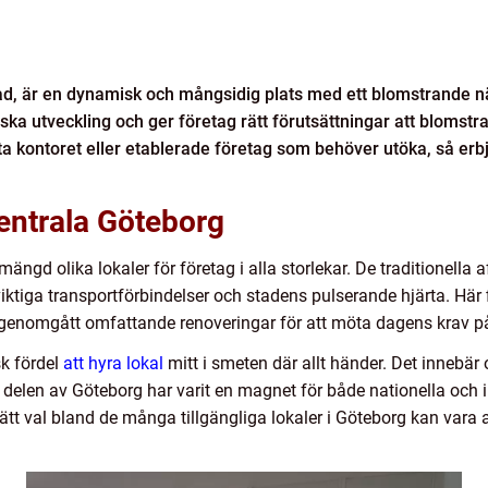
ad, är en dynamisk och mångsidig plats med ett blomstrande när
ka utveckling och ger företag rätt förutsättningar att blomstr
a kontoret eller etablerade företag som behöver utöka, så er
centrala Göteborg
mängd olika lokaler för företag i alla storlekar. De traditionella
 viktiga transportförbindelser och stadens pulserande hjärta. H
enomgått omfattande renoveringar för att möta dagens krav på 
sk fördel
att hyra lokal
mitt i smeten där allt händer. Det innebär 
delen av Göteborg har varit en magnet för både nationella och in
rätt val bland de många tillgängliga lokaler i Göteborg kan vara