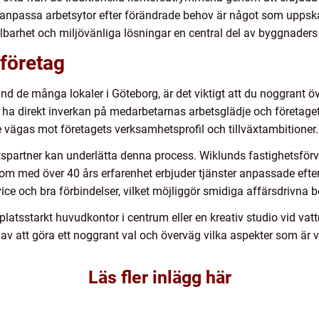
t anpassa arbetsytor efter förändrade behov är något som uppskat
lbarhet och miljövänliga lösningar en central del av byggnaders 
t företag
bland de många lokaler i Göteborg, är det viktigt att du noggrant
 ha direkt inverkan på medarbetarnas arbetsglädje och företagets
e vägas mot företagets verksamhetsprofil och tillväxtambitioner.
tspartner kan underlätta denna process. Wiklunds fastighetsförv
som med över 40 års erfarenhet erbjuder tjänster anpassade efte
e och bra förbindelser, vilket möjliggör smidiga affärsdrivna besl
 platsstarkt huvudkontor i centrum eller en kreativ studio vid vatt
v att göra ett noggrant val och överväg vilka aspekter som är vi
Läs fler inlägg här