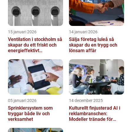
15 januari 2026
14 januari 2026
Ventilation i stockholm så
Sälja företag luleå så
skapar du ett friskt och
skapar du en trygg och
energieffektivt
lönsam affär
inomhusklimat
05 januari 2026
14 december 2025
Sprinklersystem som
Kulturellt finjusterad AI i
tryggar både liv och
reklambranschen:
verksamhet
Modeller tränade för
lokala normer och
värderingar