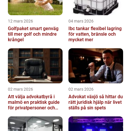
12 mars 2026
04 mars 2026
Golfpaket smart genväg
Ibc tankar flexibel lagring
till mer golf och mindre
för vatten, bränsle och
krångel
mycket mer
02 mars 2026
02 mars 2026
Att välja advokatbyrå i
Advokat växjö så hittar du
malmö en praktisk guide
rätt juridisk hjälp när livet
för privatpersoner och
ställs på sin spets
företag