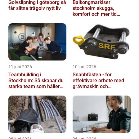
Golvslipning i göteborg så
Balkongmarkiser
får slitna trägolv nytt liv
stockholm skugga,
komfort och mer tid
utomhus
11 juni 2026
10 juni 2026
Teambuilding i
Snabbfästen - för
Stockholm: Så skapar du
effektivare arbete med
starka team som håller
grävmaskin och
över tid
lastmaskin