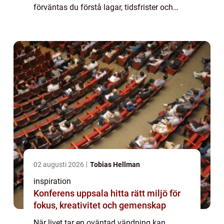
förväntas du förstå lagar, tidsfrister och
myndighetsbeslut. I sådana stunder blir en
advokat i Allingsås mer än bara en jurist det
blir en t...
02 augusti 2026
Tobias Hellman
inspiration
Konferens uppsala hitta rätt miljö för
fokus, kreativitet och gemenskap
När livet tar en oväntad vändning kan