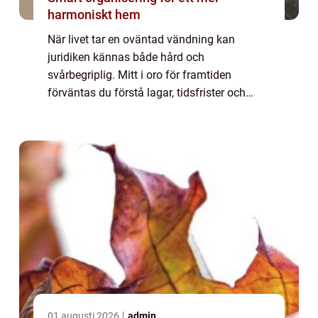
harmoniskt hem
När livet tar en oväntad vändning kan
juridiken kännas både hård och
svårbegriplig. Mitt i oro för framtiden
förväntas du förstå lagar, tidsfrister och
myndighetsbeslut. I sådana stunder blir en
advokat i Allingsås mer än bara en jurist det
blir en t...
01 augusti 2026
admin