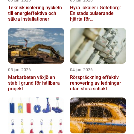
08 juni 2026
06 juni 2026
Teknisk isolering nyckeln
Hyra lokaler i Göteborg:
till energieffektiva och
En stads pulserande
säkra installationer
hjärta för
företagsutveckling
05 juni 2026
04 juni 2026
Markarbeten växjö en
Rörspräckning effektiv
stabil grund för hållbara
renovering av ledningar
projekt
utan stora schakt