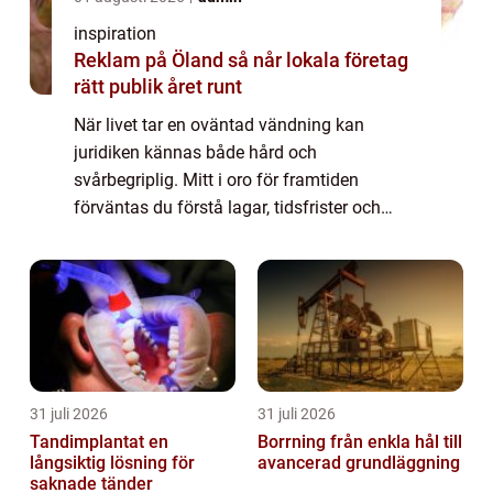
inspiration
Reklam på Öland så når lokala företag
rätt publik året runt
När livet tar en oväntad vändning kan
juridiken kännas både hård och
svårbegriplig. Mitt i oro för framtiden
förväntas du förstå lagar, tidsfrister och
myndighetsbeslut. I sådana stunder blir en
advokat i Allingsås mer än bara en jurist det
blir en t...
31 juli 2026
31 juli 2026
Tandimplantat en
Borrning från enkla hål till
långsiktig lösning för
avancerad grundläggning
saknade tänder