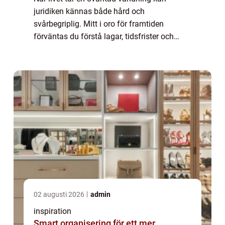
juridiken kännas både hård och
svårbegriplig. Mitt i oro för framtiden
förväntas du förstå lagar, tidsfrister och
myndighetsbeslut. I sådana stunder blir en
advokat i Allingsås mer än bara en jurist det
blir en t...
02 augusti 2026
admin
inspiration
Smart organisering för ett mer