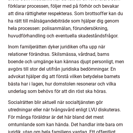
förklarar processen, följer med på förhör och bevakar
att dina rättigheter respekteras. Som brottsoffer kan du
ha rätt till målsägandebiträde som hjälper dig genom
hela processen: polisanmälan, förundersökning,
huvudförhandling och eventuella skadeståndsfrågor.
Inom familjerätten dyker juridiken ofta upp när
relationer förändras. Skilsmässa, vårdnad, barns
boende och umgänge kan kännas djupt personligt, men
avgörs till stor del utifrån juridiska bedömningar. En
advokat hjälper dig att förstå vilken betydelse barnets
bästa har i lagen, hur domstolen resonerar och vilka
underlag som behövs för att din röst ska höras.
Socialrätten blir aktuell när socialtjänsten gör
utredningar eller när tvångsvård enligt LVU diskuteras.
För många föräldrar är det här bland det mest
omtumlande som kan hända. Det handlar inte bara om
juridik, utan om hela familjens vardag. Ett offentligt