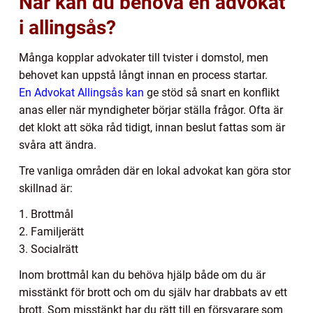
När kan du behöva en advokat
i allingsås?
Många kopplar advokater till tvister i domstol, men
behovet kan uppstå långt innan en process startar.
En Advokat Allingsås kan
ge stöd så snart en konflikt
anas eller när myndigheter börjar ställa frågor. Ofta är
det klokt att söka råd tidigt, innan beslut fattas som är
svåra att ändra.
Tre vanliga områden där en lokal advokat kan göra stor
skillnad är:
1. Brottmål
2. Familjerätt
3. Socialrätt
Inom brottmål kan du behöva hjälp både om du är
misstänkt för brott och om du själv har drabbats av ett
brott. Som misstänkt har du rätt till en försvarare som