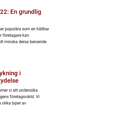
022: En grundlig
t mer populära som en hållbar
ör företagare kan
l att minska deras beroende
ykning i
tydelse
mmer vi att undersöka
gens företagsvärld. Vi
 olika typer av