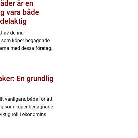
äder är en
ig vara både
delaktig
ikt av denna
ag som köper begagnade
larna med dessa företag.
ker: En grundlig
lt vanligare, både för att
etag som köper begagnade
viktig roll i ekonomins