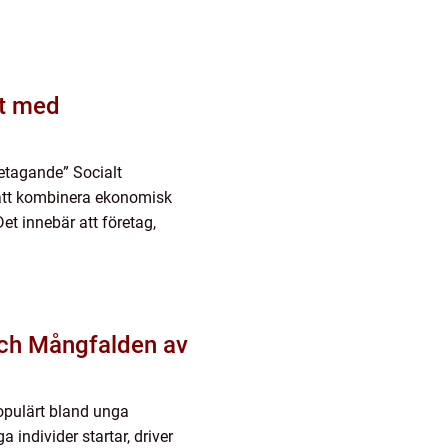
tt med
retagande” Socialt
 att kombinera ekonomisk
t innebär att företag,
ch Mångfalden av
populärt bland unga
 individer startar, driver