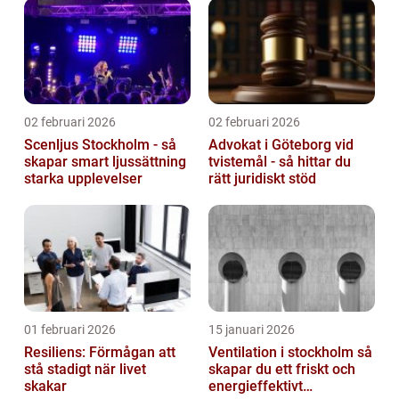
02 februari 2026
02 februari 2026
Scenljus Stockholm - så
Advokat i Göteborg vid
skapar smart ljussättning
tvistemål - så hittar du
starka upplevelser
rätt juridiskt stöd
01 februari 2026
15 januari 2026
Resiliens: Förmågan att
Ventilation i stockholm så
stå stadigt när livet
skapar du ett friskt och
skakar
energieffektivt