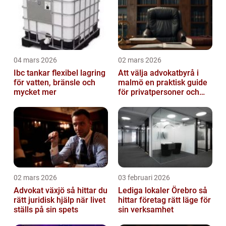
04 mars 2026
02 mars 2026
Ibc tankar flexibel lagring
Att välja advokatbyrå i
för vatten, bränsle och
malmö en praktisk guide
mycket mer
för privatpersoner och
företag
02 mars 2026
03 februari 2026
Advokat växjö så hittar du
Lediga lokaler Örebro så
rätt juridisk hjälp när livet
hittar företag rätt läge för
ställs på sin spets
sin verksamhet