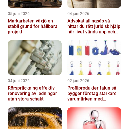
05 juni 2026
04 juni 2026
Markarbeten växjö en
Advokat allingsås så
stabil grund för hållbara
hittar du rätt juridisk hjälp
projekt
när livet vänds upp och
ner
04 juni 2026
02 juni 2026
Rörspräckning effektiv
Profilprodukter falun så
renovering av ledningar
bygger företag starkare
utan stora schakt
varumärken med
genomtänkt reklam