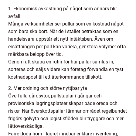
1. Ekonomisk avkastning på något som annars blir
avfall
Många verksamheter ser pallar som en kostnad något
som bara ska bort. När de i stället betraktas som en
handelsvara uppstår ett nytt intäktsben. Även om
ersättningen per pall kan variera, ger stora volymer ofta
märkbara belopp över tid.
Genom att skapa en rutin för hur pallar samlas in,
sorteras och säljs vidare kan företag förvandla en tyst
kostnadspost till ett återkommande tillskott.
2. Mer ordning och större nyttjbar yta
Överfulla gårdsytor, pallstaplar i gångar och
provisoriska lagringsplatser skapar både oreda och
risker. När överskottspallar lämnar området regelbundet
frigörs golvyta och logistikflöden blir tryggare och mer
lättöverskådliga.
Färre döda hörn i lagret innebär enklare inventering,