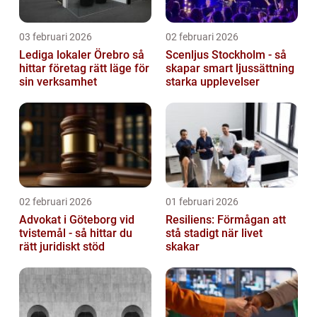
03 februari 2026
02 februari 2026
Lediga lokaler Örebro så
Scenljus Stockholm - så
hittar företag rätt läge för
skapar smart ljussättning
sin verksamhet
starka upplevelser
02 februari 2026
01 februari 2026
Advokat i Göteborg vid
Resiliens: Förmågan att
tvistemål - så hittar du
stå stadigt när livet
rätt juridiskt stöd
skakar