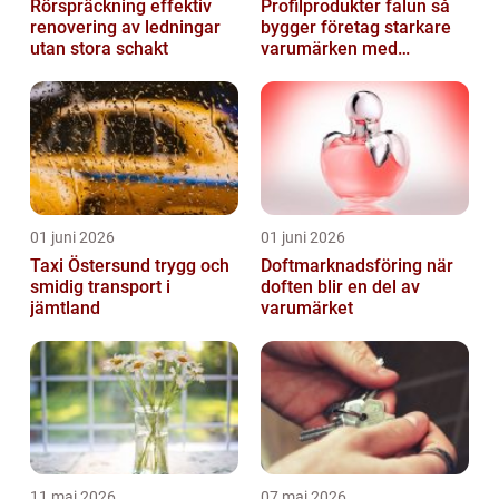
Rörspräckning effektiv
Profilprodukter falun så
renovering av ledningar
bygger företag starkare
utan stora schakt
varumärken med
genomtänkt reklam
01 juni 2026
01 juni 2026
Taxi Östersund trygg och
Doftmarknadsföring när
smidig transport i
doften blir en del av
jämtland
varumärket
11 maj 2026
07 maj 2026