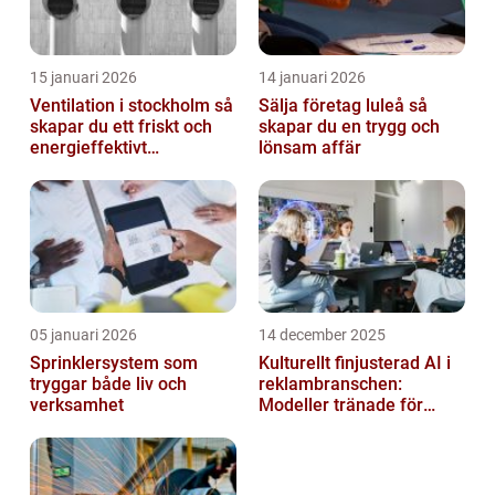
15 januari 2026
14 januari 2026
Ventilation i stockholm så
Sälja företag luleå så
skapar du ett friskt och
skapar du en trygg och
energieffektivt
lönsam affär
inomhusklimat
05 januari 2026
14 december 2025
Sprinklersystem som
Kulturellt finjusterad AI i
tryggar både liv och
reklambranschen:
verksamhet
Modeller tränade för
lokala normer och
värderingar