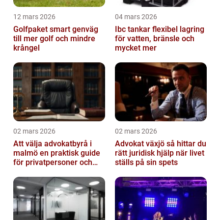
12 mars 2026
04 mars 2026
Golfpaket smart genväg
Ibc tankar flexibel lagring
till mer golf och mindre
för vatten, bränsle och
krångel
mycket mer
02 mars 2026
02 mars 2026
Att välja advokatbyrå i
Advokat växjö så hittar du
malmö en praktisk guide
rätt juridisk hjälp när livet
för privatpersoner och
ställs på sin spets
företag