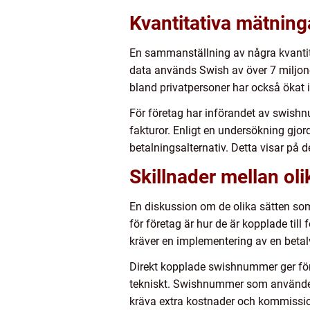
Kvantitativa mätnin
En sammanställning av några kvantita
data används Swish av över 7 miljoner
bland privatpersoner har också ökat i
För företag har införandet av swishnu
fakturor. Enligt en undersökning g
betalningsalternativ. Detta visar p
Skillnader mellan ol
En diskussion om de olika sätten som
för företag är hur de är kopplade ti
kräver en implementering av en betalv
Direkt kopplade swishnummer ger för
tekniskt. Swishnummer som använder e
kräva extra kostnader och kommissio