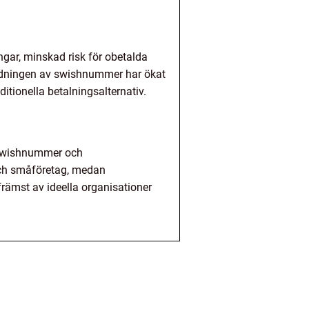
ngar, minskad risk för obetalda
ändningen av swishnummer har ökat
itionella betalningsalternativ.
gsswishnummer och
och småföretag, medan
ämst av ideella organisationer