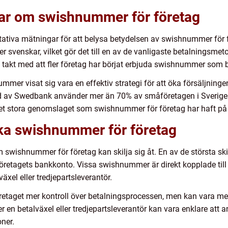
gar om swishnummer för företag
tiva mätningar för att belysa betydelsen av swishnummer för fö
 svenskar, vilket gör det till en av de vanligaste betalningsmeto
 takt med att fler företag har börjat erbjuda swishnummer som b
mmer visat sig vara en effektiv strategi för att öka försäljning
jord av Swedbank använder mer än 70% av småföretagen i Sveri
å det stora genomslaget som swishnummer för företag har haft p
ika swishnummer för företag
 swishnummer för företag kan skilja sig åt. En av de största s
ll företagets bankkonto. Vissa swishnummer är direkt kopplade t
äxel eller tredjepartsleverantör.
etaget mer kontroll över betalningsprocessen, men kan vara m
n betalväxel eller tredjepartsleverantör kan vara enklare att 
ner.