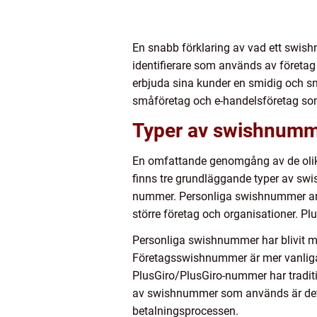
En snabb förklaring av vad ett swish
identifierare som används av företag
erbjuda sina kunder en smidig och sna
småföretag och e-handelsföretag som 
Typer av swishnumme
En omfattande genomgång av de olika
finns tre grundläggande typer av s
nummer. Personliga swishnummer an
större företag och organisationer. P
Personliga swishnummer har blivit my
Företagsswishnummer är mer vanliga b
PlusGiro/PlusGiro-nummer har traditi
av swishnummer som används är det vi
betalningsprocessen.