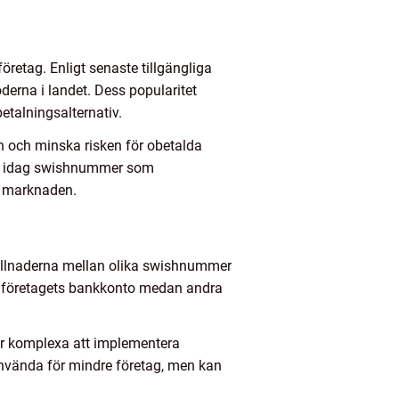
retag. Enligt senaste tillgängliga
derna i landet. Dess popularitet
etalningsalternativ.
en och minska risken för obetalda
ge idag swishnummer som
å marknaden.
killnaderna mellan olika swishnummer
ill företagets bankkonto medan andra
er komplexa att implementera
använda för mindre företag, men kan