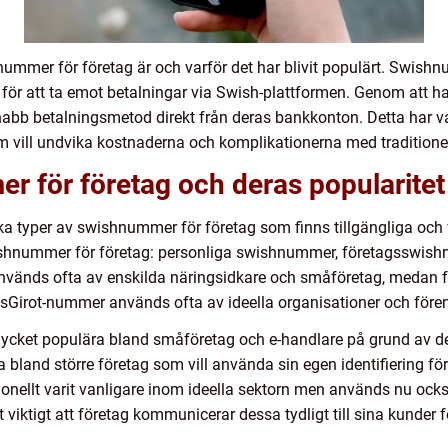
nummer för företag är och varför det har blivit populärt. Swishn
 för att ta emot betalningar via Swish-plattformen. Genom att 
bb betalningsmetod direkt från deras bankkonton. Detta har vari
vill undvika kostnaderna och komplikationerna med traditionell
r för företag och deras popularitet
 typer av swishnummer för företag som finns tillgängliga och 
wishnummer för företag: personliga swishnummer, företagsswish
vänds ofta av enskilda näringsidkare och småföretag, medan
lusGirot-nummer används ofta av ideella organisationer och fören
cket populära bland småföretag och e-handlare på grund av dera
land större företag som vill använda sin egen identifiering för 
onellt varit vanligare inom ideella sektorn men används nu också
ktigt att företag kommunicerar dessa tydligt till sina kunder fö