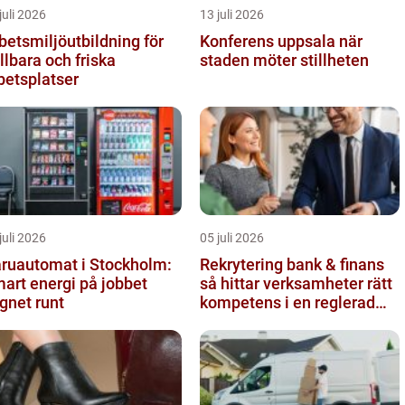
juli 2026
13 juli 2026
betsmiljöutbildning för
Konferens uppsala när
llbara och friska
staden möter stillheten
betsplatser
juli 2026
05 juli 2026
ruautomat i Stockholm:
Rekrytering bank & finans
art energi på jobbet
så hittar verksamheter rätt
gnet runt
kompetens i en reglerad
värld