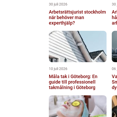
30 juli 2026
30 
Arbetsrättsjurist stockholm
Ar
när behöver man
hå
experthjälp?
ar
10 juli 2026
06 
Måla tak i Göteborg: En
Va
guide till professionell
Sm
takmålning i Göteborg
dy