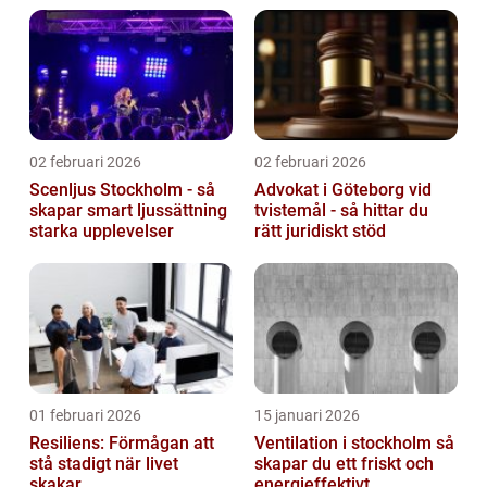
02 februari 2026
02 februari 2026
Scenljus Stockholm - så
Advokat i Göteborg vid
skapar smart ljussättning
tvistemål - så hittar du
starka upplevelser
rätt juridiskt stöd
01 februari 2026
15 januari 2026
Resiliens: Förmågan att
Ventilation i stockholm så
stå stadigt när livet
skapar du ett friskt och
skakar
energieffektivt