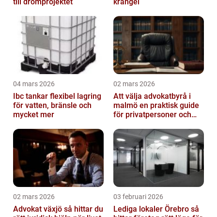
till drömprojektet
krångel
04 mars 2026
02 mars 2026
Ibc tankar flexibel lagring
Att välja advokatbyrå i
för vatten, bränsle och
malmö en praktisk guide
mycket mer
för privatpersoner och
företag
02 mars 2026
03 februari 2026
Advokat växjö så hittar du
Lediga lokaler Örebro så