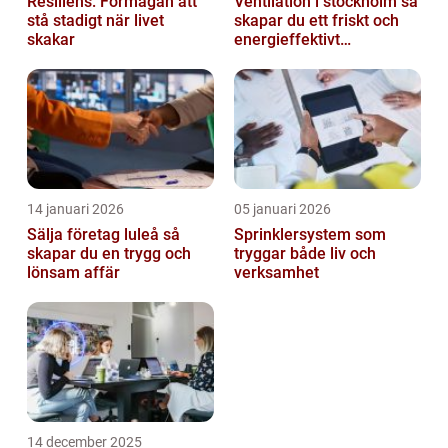
Resiliens: Förmågan att
Ventilation i stockholm så
stå stadigt när livet
skapar du ett friskt och
skakar
energieffektivt
inomhusklimat
14 januari 2026
05 januari 2026
Sälja företag luleå så
Sprinklersystem som
skapar du en trygg och
tryggar både liv och
lönsam affär
verksamhet
14 december 2025