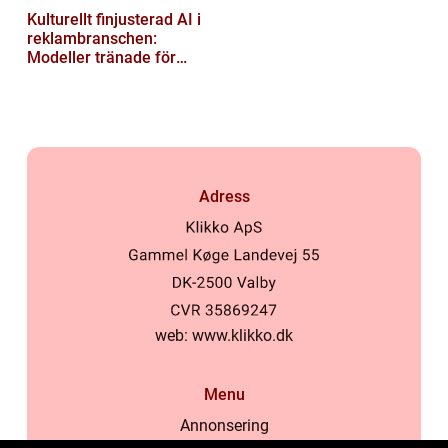
Kulturellt finjusterad AI i
reklambranschen:
Modeller tränade för
lokala normer och
värderingar
Adress
web:
www.klikko.dk
Menu
Annonsering