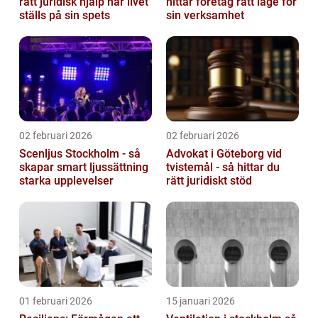
rätt juridisk hjälp när livet
hittar företag rätt läge för
ställs på sin spets
sin verksamhet
02 februari 2026
02 februari 2026
Scenljus Stockholm - så
Advokat i Göteborg vid
skapar smart ljussättning
tvistemål - så hittar du
starka upplevelser
rätt juridiskt stöd
01 februari 2026
15 januari 2026