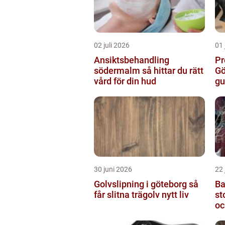
02 juli 2026
01 
Ansiktsbehandling
Pr
södermalm så hittar du rätt
Gö
vård för din hud
gu
30 juni 2026
22 
Golvslipning i göteborg så
Ba
får slitna trägolv nytt liv
stock
oc