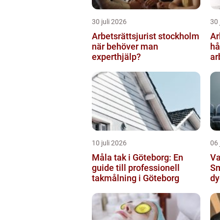
30 juli 2026
30 
Arbetsrättsjurist stockholm
Ar
när behöver man
hå
experthjälp?
ar
10 juli 2026
06 
Måla tak i Göteborg: En
Va
guide till professionell
Sm
takmålning i Göteborg
dy