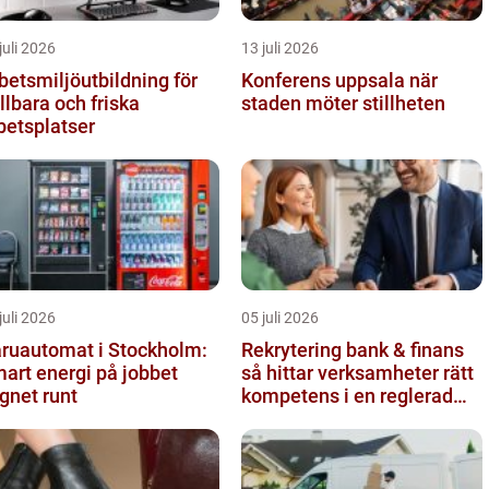
juli 2026
13 juli 2026
betsmiljöutbildning för
Konferens uppsala när
llbara och friska
staden möter stillheten
betsplatser
juli 2026
05 juli 2026
ruautomat i Stockholm:
Rekrytering bank & finans
art energi på jobbet
så hittar verksamheter rätt
gnet runt
kompetens i en reglerad
värld