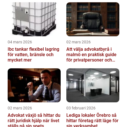
04 mars 2026
02 mars 2026
Ibc tankar flexibel lagring
Att välja advokatbyrå i
för vatten, bränsle och
malmö en praktisk guide
mycket mer
för privatpersoner och
företag
02 mars 2026
03 februari 2026
Advokat växjö så hittar du
Lediga lokaler Örebro så
rätt juridisk hjälp när livet
hittar företag rätt läge för
ställs på sin spets
sin verksamhet