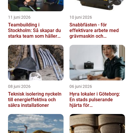
11 juni 2026
10 juni 2026
Teambuilding i
Snabbfästen - för
Stockholm: Så skapar du
effektivare arbete med
starka team som håller
grävmaskin och
över tid
lastmaskin
08 juni 2026
06 juni 2026
Teknisk isolering nyckeln
Hyra lokaler i Göteborg:
till energieffektiva och
En stads pulserande
säkra installationer
hjärta för
företagsutveckling