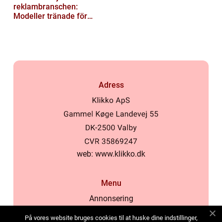
reklambranschen:
Modeller tränade för
lokala normer och
värderingar
Adress
web:
www.klikko.dk
Menu
Annonsering
Om oss
På vores website bruges cookies til at huske dine indstillinger,