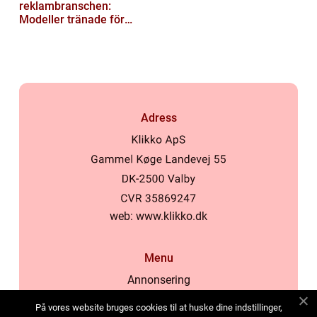
reklambranschen:
Modeller tränade för
lokala normer och
värderingar
Adress
web:
www.klikko.dk
Menu
Annonsering
Om oss
På vores website bruges cookies til at huske dine indstillinger,