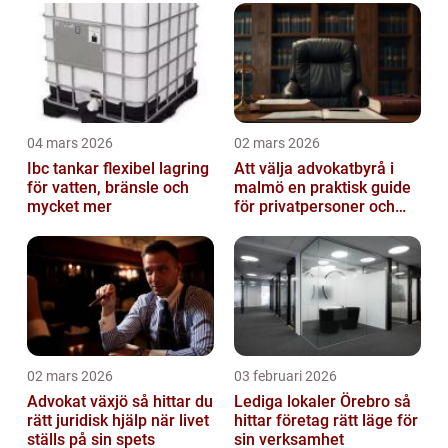
04 mars 2026
02 mars 2026
Ibc tankar flexibel lagring
Att välja advokatbyrå i
för vatten, bränsle och
malmö en praktisk guide
mycket mer
för privatpersoner och
företag
02 mars 2026
03 februari 2026
Advokat växjö så hittar du
Lediga lokaler Örebro så
rätt juridisk hjälp när livet
hittar företag rätt läge för
ställs på sin spets
sin verksamhet