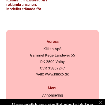
Kulturellt finjusterad AI i
reklambranschen:
Modeller tränade för
lokala normer och
värderingar
Adress
web:
www.klikko.dk
Menu
Annonsering
Om oss
På vores website bruges cookies til at huske dine indstillinger,