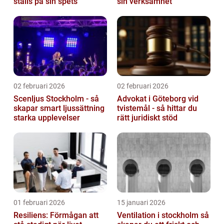
ställs på sin spets
sin verksamhet
02 februari 2026
02 februari 2026
Scenljus Stockholm - så
Advokat i Göteborg vid
skapar smart ljussättning
tvistemål - så hittar du
starka upplevelser
rätt juridiskt stöd
01 februari 2026
15 januari 2026
Resiliens: Förmågan att
Ventilation i stockholm så