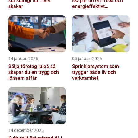
stå stadigt när livet
skapar du ett friskt och
skakar
energieffektivt
inomhusklimat
14 januari 2026
05 januari 2026
Sälja företag luleå så
Sprinklersystem som
skapar du en trygg och
tryggar både liv och
lönsam affär
verksamhet
14 december 2025