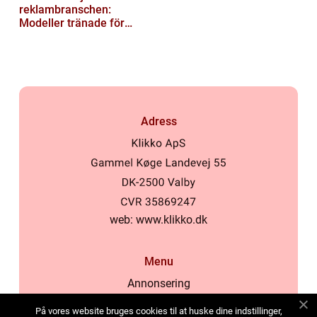
reklambranschen:
Modeller tränade för
lokala normer och
värderingar
Adress
web:
www.klikko.dk
Menu
Annonsering
Om oss
På vores website bruges cookies til at huske dine indstillinger,