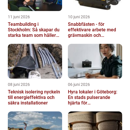
11 juni 2026
10 juni 2026
Teambuilding i
Snabbfästen - för
Stockholm: Så skapar du
effektivare arbete med
starka team som håller
grävmaskin och
över tid
lastmaskin
08 juni 2026
06 juni 2026
Teknisk isolering nyckeln
Hyra lokaler i Göteborg:
till energieffektiva och
En stads pulserande
säkra installationer
hjärta för
företagsutveckling