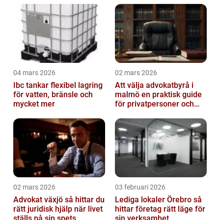
04 mars 2026
02 mars 2026
Ibc tankar flexibel lagring
Att välja advokatbyrå i
för vatten, bränsle och
malmö en praktisk guide
mycket mer
för privatpersoner och
företag
02 mars 2026
03 februari 2026
Advokat växjö så hittar du
Lediga lokaler Örebro så
rätt juridisk hjälp när livet
hittar företag rätt läge för
ställs på sin spets
sin verksamhet