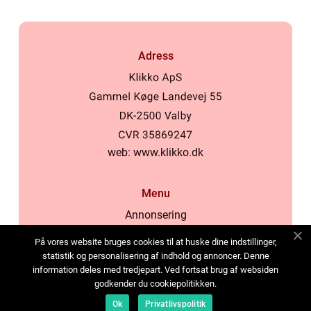
Adress
web:
www.klikko.dk
Menu
Annonsering
Om oss
På vores website bruges cookies til at huske dine indstillinger,
Cookies
statistik og personalisering af indhold og annoncer. Denne
information deles med tredjepart. Ved fortsat brug af websiden
Kontakta oss
godkender du cookiepolitikken.
Sitemap
Ok
Privatlivspolitik