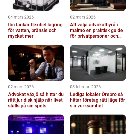
04 mars 2026
02 mars 2026
Ibc tankar flexibel lagring
Att välja advokatbyrå i
för vatten, bränsle och
malmö en praktisk guide
mycket mer
för privatpersoner och
företag
02 mars 2026
03 februari 2026
Advokat växjö så hittar du
Lediga lokaler Örebro så
rätt juridisk hjälp när livet
hittar företag rätt läge för
ställs på sin spets
sin verksamhet