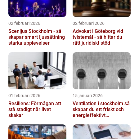
02 februari 2026
02 februari 2026
Scenljus Stockholm - så
Advokat i Göteborg vid
skapar smart ljussättning
tvistemål - så hittar du
starka upplevelser
rätt juridiskt stöd
01 februari 2026
15 januari 2026
Resiliens: Förmågan att
Ventilation i stockholm så
stå stadigt när livet
skapar du ett friskt och
skakar
energieffektivt
inomhusklimat