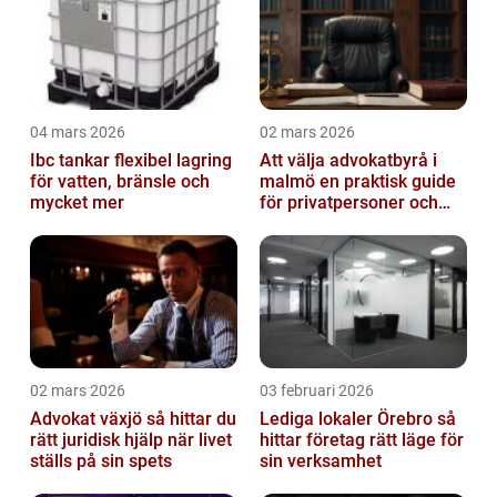
04 mars 2026
02 mars 2026
Ibc tankar flexibel lagring
Att välja advokatbyrå i
för vatten, bränsle och
malmö en praktisk guide
mycket mer
för privatpersoner och
företag
02 mars 2026
03 februari 2026
Advokat växjö så hittar du
Lediga lokaler Örebro så
rätt juridisk hjälp när livet
hittar företag rätt läge för
ställs på sin spets
sin verksamhet