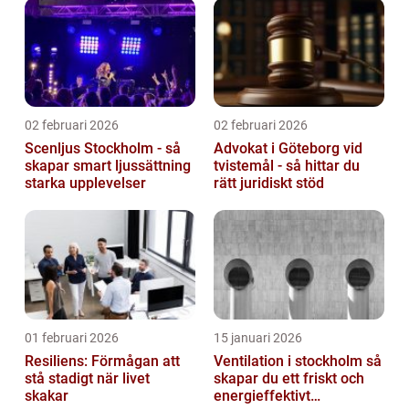
02 februari 2026
02 februari 2026
Scenljus Stockholm - så
Advokat i Göteborg vid
skapar smart ljussättning
tvistemål - så hittar du
starka upplevelser
rätt juridiskt stöd
01 februari 2026
15 januari 2026
Resiliens: Förmågan att
Ventilation i stockholm så
stå stadigt när livet
skapar du ett friskt och
skakar
energieffektivt