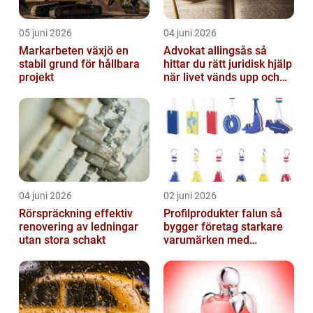
05 juni 2026
04 juni 2026
Markarbeten växjö en
Advokat allingsås så
stabil grund för hållbara
hittar du rätt juridisk hjälp
projekt
när livet vänds upp och
ner
04 juni 2026
02 juni 2026
Rörspräckning effektiv
Profilprodukter falun så
renovering av ledningar
bygger företag starkare
utan stora schakt
varumärken med
genomtänkt reklam