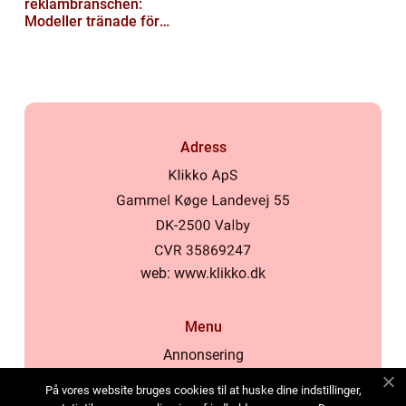
reklambranschen:
Modeller tränade för
lokala normer och
värderingar
Adress
web:
www.klikko.dk
Menu
Annonsering
Om oss
På vores website bruges cookies til at huske dine indstillinger,
Cookies