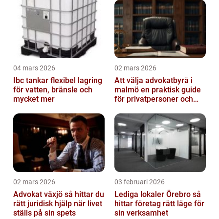
04 mars 2026
02 mars 2026
Ibc tankar flexibel lagring
Att välja advokatbyrå i
för vatten, bränsle och
malmö en praktisk guide
mycket mer
för privatpersoner och
företag
02 mars 2026
03 februari 2026
Advokat växjö så hittar du
Lediga lokaler Örebro så
rätt juridisk hjälp när livet
hittar företag rätt läge för
ställs på sin spets
sin verksamhet