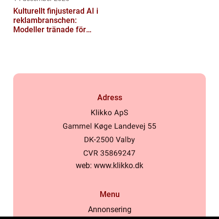
Kulturellt finjusterad AI i
reklambranschen:
Modeller tränade för
lokala normer och
värderingar
Adress
web:
www.klikko.dk
Menu
Annonsering