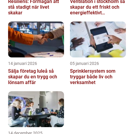
Resiliens: Förmågan att
Ventilation i stockholm så
stå stadigt när livet
skapar du ett friskt och
skakar
energieffektivt
inomhusklimat
14 januari 2026
05 januari 2026
Sälja företag luleå så
Sprinklersystem som
skapar du en trygg och
tryggar både liv och
lönsam affär
verksamhet
14 december 2025