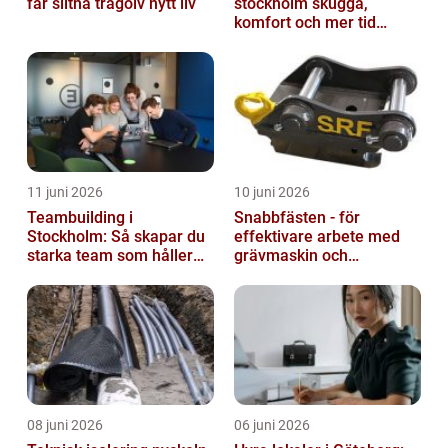
får slitna trägolv nytt liv
stockholm skugga,
komfort och mer tid
utomhus
11 juni 2026
10 juni 2026
Teambuilding i
Snabbfästen - för
Stockholm: Så skapar du
effektivare arbete med
starka team som håller
grävmaskin och
över tid
lastmaskin
08 juni 2026
06 juni 2026