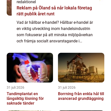
redaktionel
Reklam på Öland så når lokala företag
rätt publik året runt
Vad är hållbar e-handel? Hållbar e-handel är
en viktig utveckling inom handelsindustrin
som fokuserar på att minska miljöpåverkan
och främja socialt ansvarstagande i
samband med e-handelsaktiviteter. Det
handlar om att integrera hållbarhetsprinciper
...
31 juli 2026
31 juli 2026
Tandimplantat en
Borrning från enkla hål till
långsiktig lösning för
avancerad grundläggning
saknade tänder