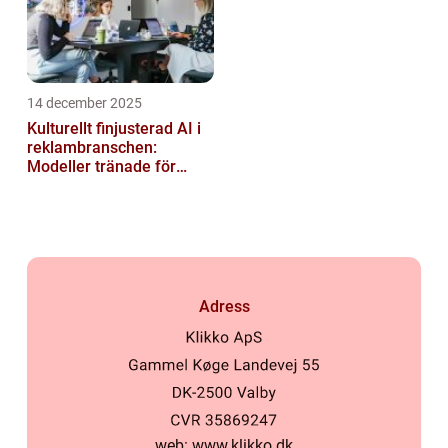
14 december 2025
Kulturellt finjusterad AI i
reklambranschen:
Modeller tränade för
lokala normer och
värderingar
Adress
web:
www.klikko.dk