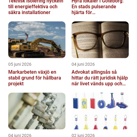
Teknisk isolering nyckeln
Hyra lokaler i Göteborg:
till energieffektiva och
En stads pulserande
säkra installationer
hjärta för
företagsutveckling
05 juni 2026
04 juni 2026
Markarbeten växjö en
Advokat allingsås så
stabil grund för hållbara
hittar du rätt juridisk hjälp
projekt
när livet vänds upp och
ner
04 juni 2026
02 juni 2026