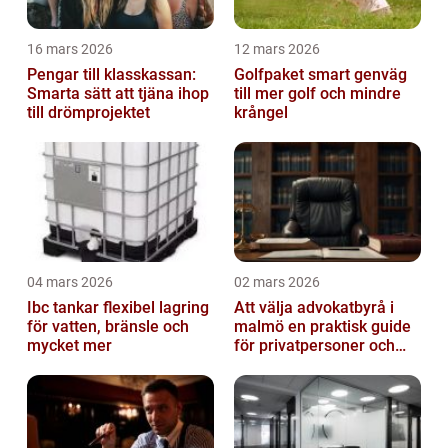
16 mars 2026
12 mars 2026
Pengar till klasskassan:
Golfpaket smart genväg
Smarta sätt att tjäna ihop
till mer golf och mindre
till drömprojektet
krångel
04 mars 2026
02 mars 2026
Ibc tankar flexibel lagring
Att välja advokatbyrå i
för vatten, bränsle och
malmö en praktisk guide
mycket mer
för privatpersoner och
företag