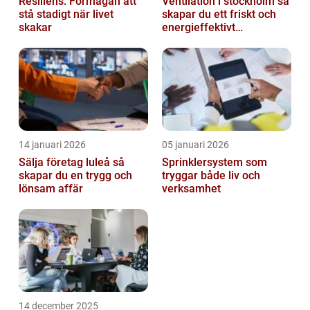
Resiliens: Förmågan att
Ventilation i stockholm så
stå stadigt när livet
skapar du ett friskt och
skakar
energieffektivt
inomhusklimat
14 januari 2026
05 januari 2026
Sälja företag luleå så
Sprinklersystem som
skapar du en trygg och
tryggar både liv och
lönsam affär
verksamhet
14 december 2025