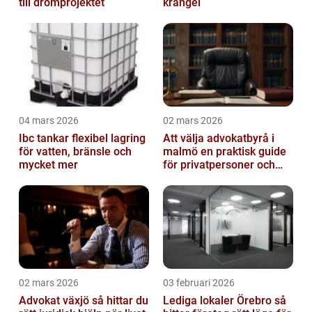
till drömprojektet
krångel
04 mars 2026
02 mars 2026
Ibc tankar flexibel lagring
Att välja advokatbyrå i
för vatten, bränsle och
malmö en praktisk guide
mycket mer
för privatpersoner och
företag
02 mars 2026
03 februari 2026
Advokat växjö så hittar du
Lediga lokaler Örebro så