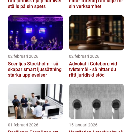
rätt juridisk hjälp när livet
hittar företag rätt läge för
ställs på sin spets
sin verksamhet
02 februari 2026
02 februari 2026
Scenljus Stockholm - så
Advokat i Göteborg vid
skapar smart ljussättning
tvistemål - så hittar du
starka upplevelser
rätt juridiskt stöd
01 februari 2026
15 januari 2026