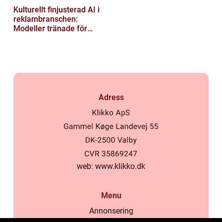
Kulturellt finjusterad AI i
reklambranschen:
Modeller tränade för
lokala normer och
värderingar
Adress
web:
www.klikko.dk
Menu
Annonsering