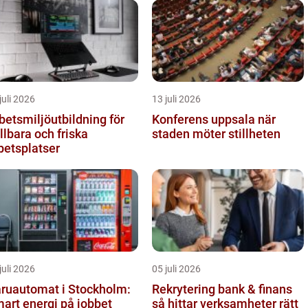
juli 2026
13 juli 2026
betsmiljöutbildning för
Konferens uppsala när
llbara och friska
staden möter stillheten
betsplatser
juli 2026
05 juli 2026
ruautomat i Stockholm:
Rekrytering bank & finans
art energi på jobbet
så hittar verksamheter rätt