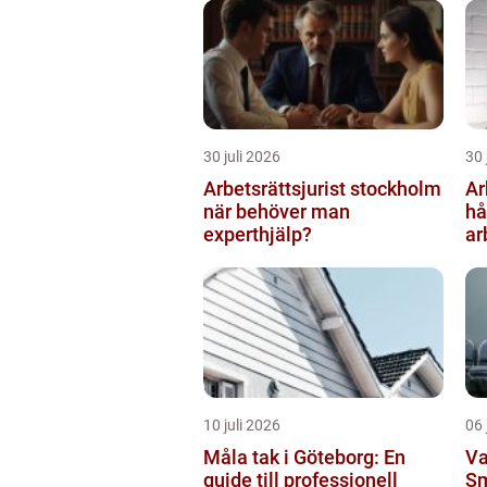
30 juli 2026
30 
Arbetsrättsjurist stockholm
Ar
när behöver man
hå
experthjälp?
ar
10 juli 2026
06 
Måla tak i Göteborg: En
Va
guide till professionell
Sm