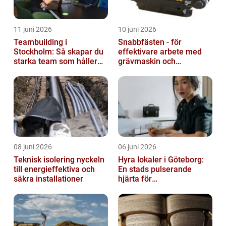
11 juni 2026
10 juni 2026
Teambuilding i
Snabbfästen - för
Stockholm: Så skapar du
effektivare arbete med
starka team som håller
grävmaskin och
över tid
lastmaskin
08 juni 2026
06 juni 2026
Teknisk isolering nyckeln
Hyra lokaler i Göteborg:
till energieffektiva och
En stads pulserande
säkra installationer
hjärta för
företagsutveckling