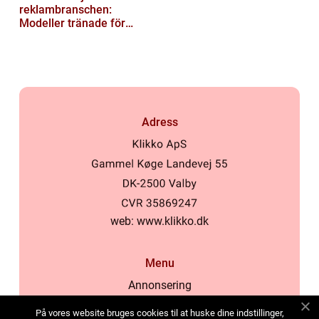
reklambranschen:
Modeller tränade för
lokala normer och
värderingar
Adress
web:
www.klikko.dk
Menu
Annonsering
Om oss
På vores website bruges cookies til at huske dine indstillinger,