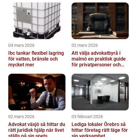
04 mars 2026
02 mars 2026
Ibc tankar flexibel lagring
Att välja advokatbyrå i
för vatten, bränsle och
malmö en praktisk guide
mycket mer
för privatpersoner och
företag
02 mars 2026
03 februari 2026
Advokat växjö så hittar du
Lediga lokaler Örebro så
rätt juridisk hjälp när livet
hittar företag rätt läge för
ställs på sin spets
sin verksamhet