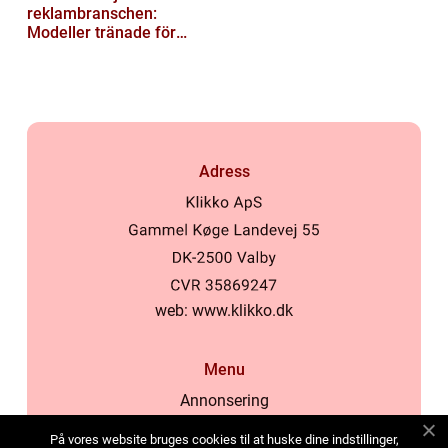
reklambranschen:
Modeller tränade för
lokala normer och
värderingar
Adress
web:
www.klikko.dk
Menu
Annonsering
Om oss
På vores website bruges cookies til at huske dine indstillinger,