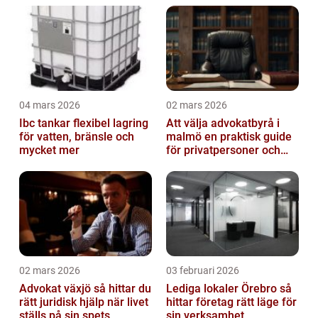
04 mars 2026
02 mars 2026
Ibc tankar flexibel lagring
Att välja advokatbyrå i
för vatten, bränsle och
malmö en praktisk guide
mycket mer
för privatpersoner och
företag
02 mars 2026
03 februari 2026
Advokat växjö så hittar du
Lediga lokaler Örebro så
rätt juridisk hjälp när livet
hittar företag rätt läge för
ställs på sin spets
sin verksamhet