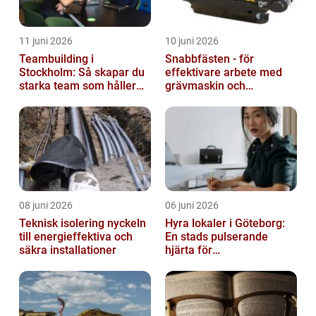
11 juni 2026
10 juni 2026
Teambuilding i
Snabbfästen - för
Stockholm: Så skapar du
effektivare arbete med
starka team som håller
grävmaskin och
över tid
lastmaskin
08 juni 2026
06 juni 2026
Teknisk isolering nyckeln
Hyra lokaler i Göteborg:
till energieffektiva och
En stads pulserande
säkra installationer
hjärta för
företagsutveckling