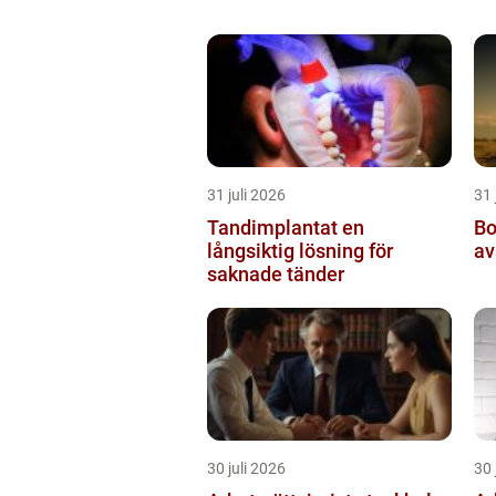
31 juli 2026
31 
Tandimplantat en
Borrnin
långsiktig lösning för
av
saknade tänder
30 juli 2026
30 