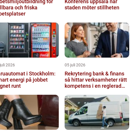
betsmiljöutbildning för
Konferens uppsala när
llbara och friska
staden möter stillheten
betsplatser
juli 2026
05 juli 2026
ruautomat i Stockholm:
Rekrytering bank & finans
art energi på jobbet
så hittar verksamheter rätt
gnet runt
kompetens i en reglerad
värld