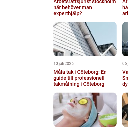
Arbetsrättsjurist stockholm
Ar
när behöver man
hå
experthjälp?
ar
10 juli 2026
06 
Måla tak i Göteborg: En
Va
guide till professionell
Sm
takmålning i Göteborg
dy