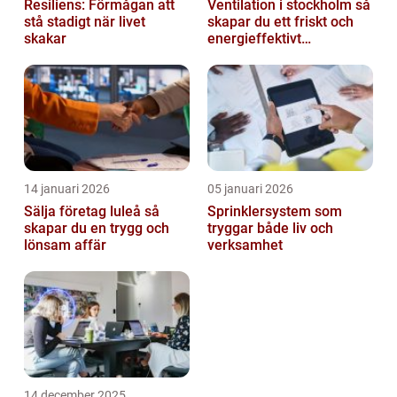
Resiliens: Förmågan att
Ventilation i stockholm så
stå stadigt när livet
skapar du ett friskt och
skakar
energieffektivt
inomhusklimat
14 januari 2026
05 januari 2026
Sälja företag luleå så
Sprinklersystem som
skapar du en trygg och
tryggar både liv och
lönsam affär
verksamhet
14 december 2025