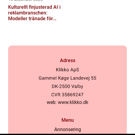
Kulturellt finjusterad AI i
reklambranschen:
Modeller tränade för
lokala normer och
värderingar
Adress
web:
www.klikko.dk
Menu
Annonsering