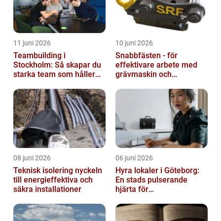
11 juni 2026
10 juni 2026
Teambuilding i
Snabbfästen - för
Stockholm: Så skapar du
effektivare arbete med
starka team som håller
grävmaskin och
över tid
lastmaskin
08 juni 2026
06 juni 2026
Teknisk isolering nyckeln
Hyra lokaler i Göteborg:
till energieffektiva och
En stads pulserande
säkra installationer
hjärta för
företagsutveckling