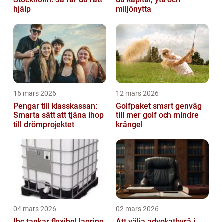
hjälp
miljönytta
16 mars 2026
12 mars 2026
Pengar till klasskassan:
Golfpaket smart genväg
Smarta sätt att tjäna ihop
till mer golf och mindre
till drömprojektet
krångel
04 mars 2026
02 mars 2026
Ibc tankar flexibel lagring
Att välja advokatbyrå i