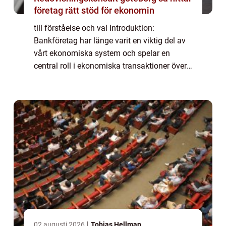
företag rätt stöd för ekonomin
till förståelse och val Introduktion:
Bankföretag har länge varit en viktig del av
vårt ekonomiska system och spelar en
central roll i ekonomiska transaktioner över
hela världen. I denna artikel kommer vi att
ge en grundlig översikt av bankföretag, i...
02 augusti 2026
Tobias Hellman