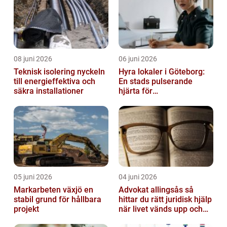
08 juni 2026
06 juni 2026
Teknisk isolering nyckeln
Hyra lokaler i Göteborg:
till energieffektiva och
En stads pulserande
säkra installationer
hjärta för
företagsutveckling
05 juni 2026
04 juni 2026
Markarbeten växjö en
Advokat allingsås så
stabil grund för hållbara
hittar du rätt juridisk hjälp
projekt
när livet vänds upp och
ner