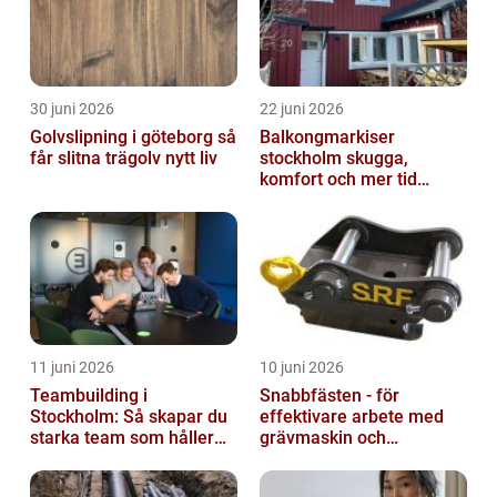
30 juni 2026
22 juni 2026
Golvslipning i göteborg så
Balkongmarkiser
får slitna trägolv nytt liv
stockholm skugga,
komfort och mer tid
utomhus
11 juni 2026
10 juni 2026
Teambuilding i
Snabbfästen - för
Stockholm: Så skapar du
effektivare arbete med
starka team som håller
grävmaskin och
över tid
lastmaskin