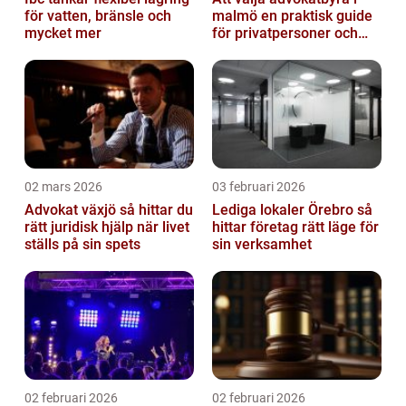
för vatten, bränsle och
malmö en praktisk guide
mycket mer
för privatpersoner och
företag
02 mars 2026
03 februari 2026
Advokat växjö så hittar du
Lediga lokaler Örebro så
rätt juridisk hjälp när livet
hittar företag rätt läge för
ställs på sin spets
sin verksamhet
02 februari 2026
02 februari 2026