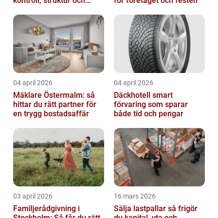
kontroll, struktur och
för företaget och festen
bättre affärer
04 april 2026
04 april 2026
Mäklare Östermalm: så
Däckhotell smart
hittar du rätt partner för
förvaring som sparar
en trygg bostadsaffär
både tid och pengar
03 april 2026
16 mars 2026
Familjerådgivning i
Sälja lastpallar så frigör
Stockholm: Så får du rätt
du kapital, yta och