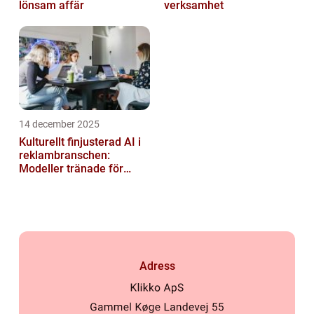
lönsam affär
verksamhet
14 december 2025
Kulturellt finjusterad AI i
reklambranschen:
Modeller tränade för
lokala normer och
värderingar
Adress