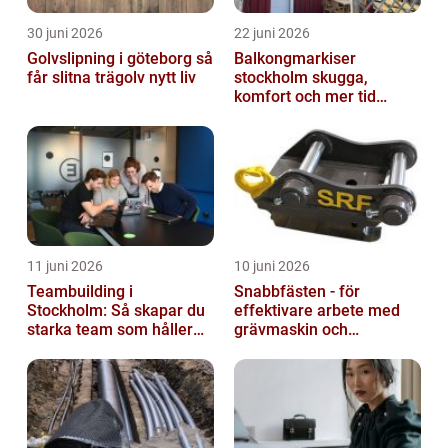
30 juni 2026
22 juni 2026
Golvslipning i göteborg så
Balkongmarkiser
får slitna trägolv nytt liv
stockholm skugga,
komfort och mer tid
utomhus
11 juni 2026
10 juni 2026
Teambuilding i
Snabbfästen - för
Stockholm: Så skapar du
effektivare arbete med
starka team som håller
grävmaskin och
över tid
lastmaskin