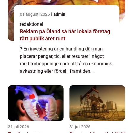
01 augusti 2026
admin
redaktionel
Reklam på Öland så når lokala företag
rätt publik året runt
? En investering är en handling där man
placerar pengar, tid, eller resurser i något
med förhoppningen om att få en ekonomisk
avkastning eller fördel i framtiden.
Investeringar kan vara en viktig del av att
bygga upp och skydda ens ekonomiska
tillgån...
31 juli 2026
31 juli 2026