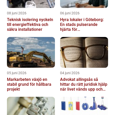
08 juni 2026
06 juni 2026
Teknisk isolering nyckeln
Hyra lokaler i Göteborg:
till energieffektiva och
En stads pulserande
säkra installationer
hjärta för
företagsutveckling
05 juni 2026
04 juni 2026
Markarbeten växjö en
Advokat allingsås så
stabil grund för hållbara
hittar du rätt juridisk hjälp
projekt
när livet vänds upp och
ner