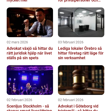
mycket mer
för privatpersoner och
företag
02 mars 2026
03 februari 2026
Advokat växjö så hittar du
Lediga lokaler Örebro så
rätt juridisk hjälp när livet
hittar företag rätt läge för
ställs på sin spets
sin verksamhet
02 februari 2026
02 februari 2026
Scenljus Stockholm - så
Advokat i Göteborg vid
skapar smart ljussättning
tvistemål - så hittar du