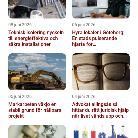
08 juni 2026
06 juni 2026
Teknisk isolering nyckeln
Hyra lokaler i Göteborg:
till energieffektiva och
En stads pulserande
säkra installationer
hjärta för
företagsutveckling
05 juni 2026
04 juni 2026
Markarbeten växjö en
Advokat allingsås så
stabil grund för hållbara
hittar du rätt juridisk hjälp
projekt
när livet vänds upp och
ner