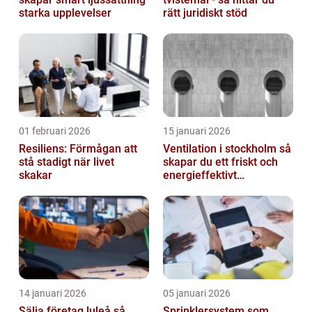
starka upplevelser
rätt juridiskt stöd
01 februari 2026
15 januari 2026
Resiliens: Förmågan att
Ventilation i stockholm så
stå stadigt när livet
skapar du ett friskt och
skakar
energieffektivt
inomhusklimat
14 januari 2026
05 januari 2026
Sälja företag luleå så
Sprinklersystem som