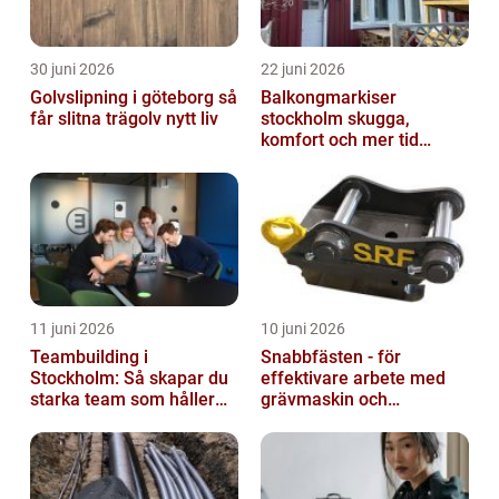
30 juni 2026
22 juni 2026
Golvslipning i göteborg så
Balkongmarkiser
får slitna trägolv nytt liv
stockholm skugga,
komfort och mer tid
utomhus
11 juni 2026
10 juni 2026
Teambuilding i
Snabbfästen - för
Stockholm: Så skapar du
effektivare arbete med
starka team som håller
grävmaskin och
över tid
lastmaskin