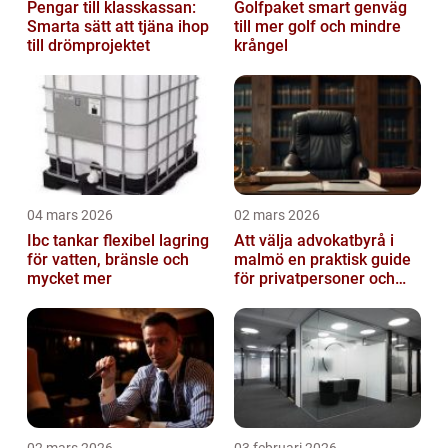
Pengar till klasskassan:
Golfpaket smart genväg
Smarta sätt att tjäna ihop
till mer golf och mindre
till drömprojektet
krångel
04 mars 2026
02 mars 2026
Ibc tankar flexibel lagring
Att välja advokatbyrå i
för vatten, bränsle och
malmö en praktisk guide
mycket mer
för privatpersoner och
företag
02 mars 2026
03 februari 2026