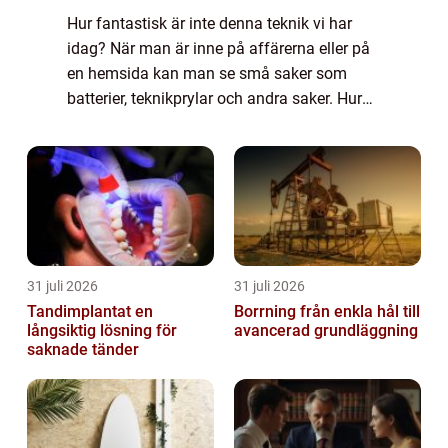
Hur fantastisk är inte denna teknik vi har
idag? När man är inne på affärerna eller på
en hemsida kan man se små saker som
batterier, teknikprylar och andra saker. Hur
dessa kommer till är allt tack vare
Lasersvetsning. Den gör det möjligt att
tillve...
31 juli 2026
31 juli 2026
Tandimplantat en
Borrning från enkla hål till
långsiktig lösning för
avancerad grundläggning
saknade tänder