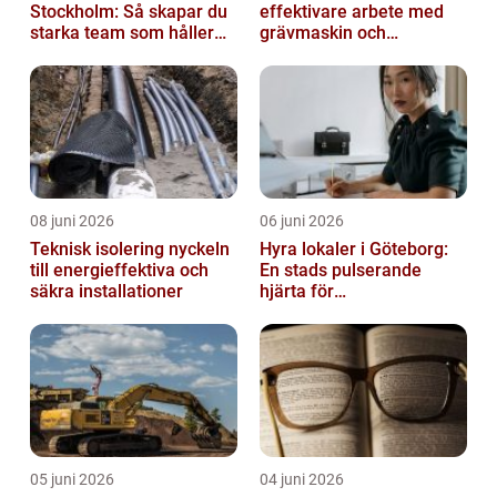
Stockholm: Så skapar du
effektivare arbete med
starka team som håller
grävmaskin och
över tid
lastmaskin
08 juni 2026
06 juni 2026
Teknisk isolering nyckeln
Hyra lokaler i Göteborg:
till energieffektiva och
En stads pulserande
säkra installationer
hjärta för
företagsutveckling
05 juni 2026
04 juni 2026