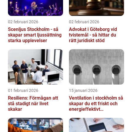
02 februari 2026
02 februari 2026
Scenljus Stockholm - så
Advokat i Göteborg vid
skapar smart ljussättning
tvistemål - så hittar du
starka upplevelser
rätt juridiskt stöd
01 februari 2026
15 januari 2026
Resiliens: Förmågan att
Ventilation i stockholm så
stå stadigt när livet
skapar du ett friskt och
skakar
energieffektivt
inomhusklimat