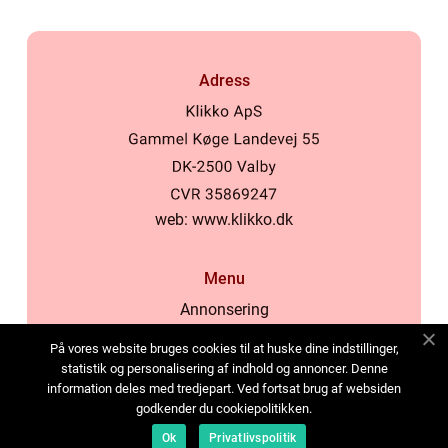
Adress
web:
www.klikko.dk
Menu
Annonsering
Om oss
På vores website bruges cookies til at huske dine indstillinger,
Cookies
statistik og personalisering af indhold og annoncer. Denne
information deles med tredjepart. Ved fortsat brug af websiden
Kontakta oss
godkender du cookiepolitikken.
Sitemap
Ok
Privatlivspolitik