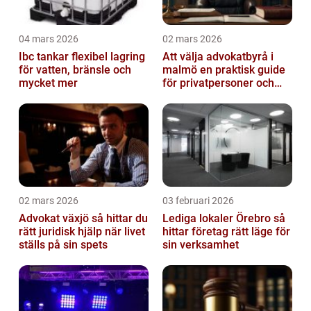
04 mars 2026
02 mars 2026
Ibc tankar flexibel lagring
Att välja advokatbyrå i
för vatten, bränsle och
malmö en praktisk guide
mycket mer
för privatpersoner och
företag
02 mars 2026
03 februari 2026
Advokat växjö så hittar du
Lediga lokaler Örebro så
rätt juridisk hjälp när livet
hittar företag rätt läge för
ställs på sin spets
sin verksamhet