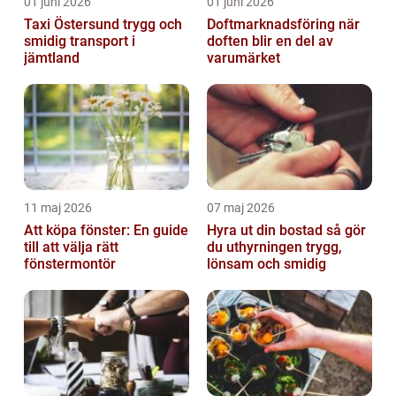
01 juni 2026
01 juni 2026
Taxi Östersund trygg och
Doftmarknadsföring när
smidig transport i
doften blir en del av
jämtland
varumärket
11 maj 2026
07 maj 2026
Att köpa fönster: En guide
Hyra ut din bostad så gör
till att välja rätt
du uthyrningen trygg,
fönstermontör
lönsam och smidig