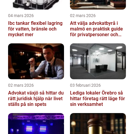
04 mars 2026
02 mars 2026
Ibc tankar flexibel lagring
Att välja advokatbyrå i
för vatten, bränsle och
malmö en praktisk guide
mycket mer
för privatpersoner och
företag
02 mars 2026
03 februari 2026
Advokat växjö så hittar du
Lediga lokaler Örebro så
rätt juridisk hjälp när livet
hittar företag rätt läge för
ställs på sin spets
sin verksamhet