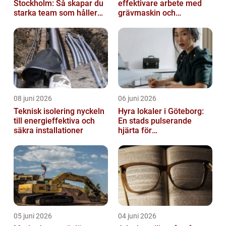
Stockholm: Så skapar du
effektivare arbete med
starka team som håller
grävmaskin och
över tid
lastmaskin
08 juni 2026
06 juni 2026
Teknisk isolering nyckeln
Hyra lokaler i Göteborg:
till energieffektiva och
En stads pulserande
säkra installationer
hjärta för
företagsutveckling
05 juni 2026
04 juni 2026