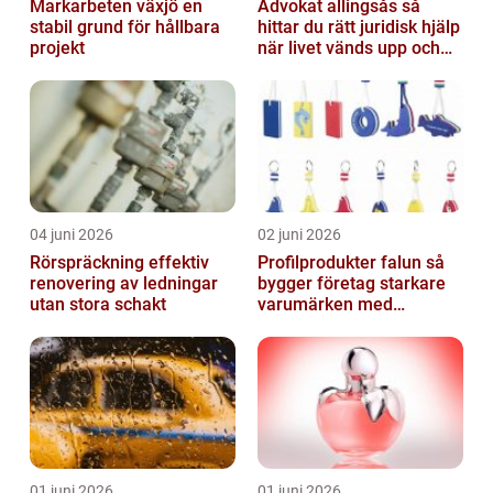
Markarbeten växjö en
Advokat allingsås så
stabil grund för hållbara
hittar du rätt juridisk hjälp
projekt
när livet vänds upp och
ner
04 juni 2026
02 juni 2026
Rörspräckning effektiv
Profilprodukter falun så
renovering av ledningar
bygger företag starkare
utan stora schakt
varumärken med
genomtänkt reklam
01 juni 2026
01 juni 2026