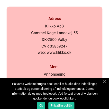
Adress
web:
www.klikko.dk
Menu
Annonsering
Om oss
På vores website bruges cookies til at huske dine indstillinger,
Cookies
statistik og personalisering af indhold og annoncer. Denne
information deles med tredjepart. Ved fortsat brug af websiden
Kontakta oss
godkender du cookiepolitikken.
Sitemap
Ok
Privatlivspolitik