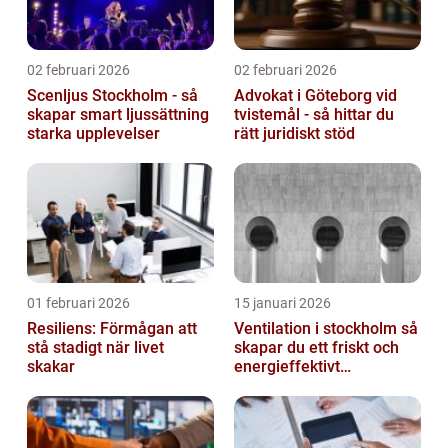
02 februari 2026
02 februari 2026
Scenljus Stockholm - så
Advokat i Göteborg vid
skapar smart ljussättning
tvistemål - så hittar du
starka upplevelser
rätt juridiskt stöd
01 februari 2026
15 januari 2026
Resiliens: Förmågan att
Ventilation i stockholm så
stå stadigt när livet
skapar du ett friskt och
skakar
energieffektivt
inomhusklimat