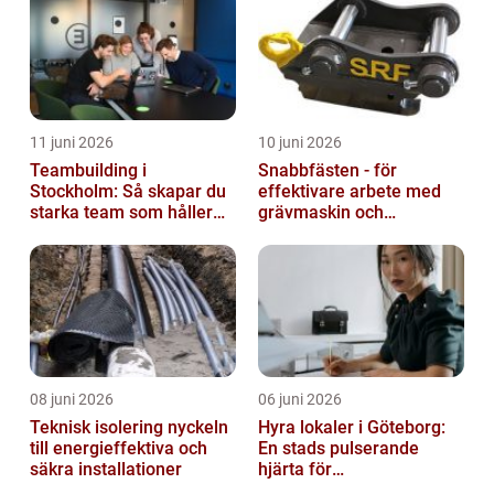
11 juni 2026
10 juni 2026
Teambuilding i
Snabbfästen - för
Stockholm: Så skapar du
effektivare arbete med
starka team som håller
grävmaskin och
över tid
lastmaskin
08 juni 2026
06 juni 2026
Teknisk isolering nyckeln
Hyra lokaler i Göteborg:
till energieffektiva och
En stads pulserande
säkra installationer
hjärta för
företagsutveckling