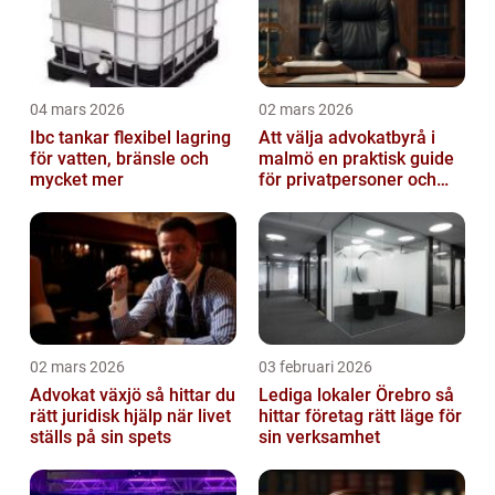
04 mars 2026
02 mars 2026
Ibc tankar flexibel lagring
Att välja advokatbyrå i
för vatten, bränsle och
malmö en praktisk guide
mycket mer
för privatpersoner och
företag
02 mars 2026
03 februari 2026
Advokat växjö så hittar du
Lediga lokaler Örebro så
rätt juridisk hjälp när livet
hittar företag rätt läge för
ställs på sin spets
sin verksamhet