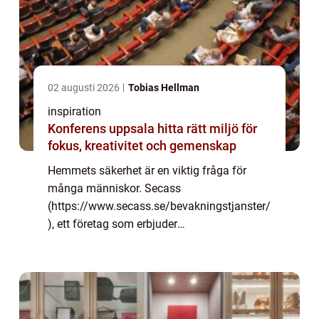
02 augusti 2026
Tobias Hellman
inspiration
Konferens uppsala hitta rätt miljö för
fokus, kreativitet och gemenskap
Hemmets säkerhet är en viktig fråga för
många människor. Secass
(https://www.secass.se/bevakningstjanster/
), ett företag som erbjuder
bevakningstjänster till både privatpersoner
och företag, vill försäkra sig om att alla
familjer och företag är säkra...