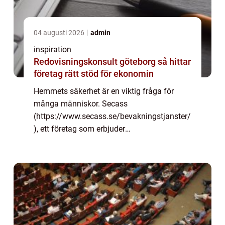
04 augusti 2026
admin
inspiration
Redovisningskonsult göteborg så hittar
företag rätt stöd för ekonomin
Hemmets säkerhet är en viktig fråga för
många människor. Secass
(https://www.secass.se/bevakningstjanster/
), ett företag som erbjuder
bevakningstjänster till både privatpersoner
och företag, vill försäkra sig om att alla
familjer och företag är säkra...