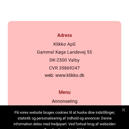
lokala normer och
värderingar
Adress
web:
www.klikko.dk
Menu
Annonsering
Om oss
På vores website bruges cookies til at huske dine indstillinger,
Cookies
statistik og personalisering af indhold og annoncer. Denne
information deles med tredjepart. Ved fortsat brug af websiden
Kontakta oss