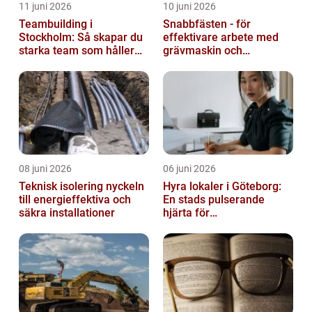
11 juni 2026
10 juni 2026
Teambuilding i
Snabbfästen - för
Stockholm: Så skapar du
effektivare arbete med
starka team som håller
grävmaskin och
över tid
lastmaskin
08 juni 2026
06 juni 2026
Teknisk isolering nyckeln
Hyra lokaler i Göteborg:
till energieffektiva och
En stads pulserande
säkra installationer
hjärta för
företagsutveckling