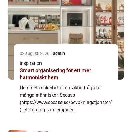
02 augusti 2026
admin
inspiration
Smart organisering för ett mer
harmoniskt hem
Hemmets säkerhet är en viktig fråga för
många människor. Secass
(https://www.secass.se/bevakningstjanster/
), ett företag som erbjuder
bevakningstjänster till både privatpersoner
och företag, vill försäkra sig om att alla
familjer och företag är säkra...