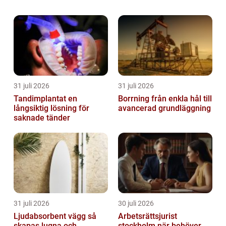
bevakningstjänster till både privatpersoner
och företag, vill försäkra sig om att alla
familjer och företag är säkra...
31 juli 2026
31 juli 2026
Tandimplantat en
Borrning från enkla hål till
långsiktig lösning för
avancerad grundläggning
saknade tänder
31 juli 2026
30 juli 2026
Ljudabsorbent vägg så
Arbetsrättsjurist
skapas lugna och
stockholm när behöver