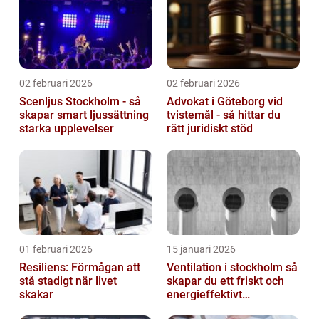
02 februari 2026
02 februari 2026
Scenljus Stockholm - så
Advokat i Göteborg vid
skapar smart ljussättning
tvistemål - så hittar du
starka upplevelser
rätt juridiskt stöd
01 februari 2026
15 januari 2026
Resiliens: Förmågan att
Ventilation i stockholm så
stå stadigt när livet
skapar du ett friskt och
skakar
energieffektivt
inomhusklimat