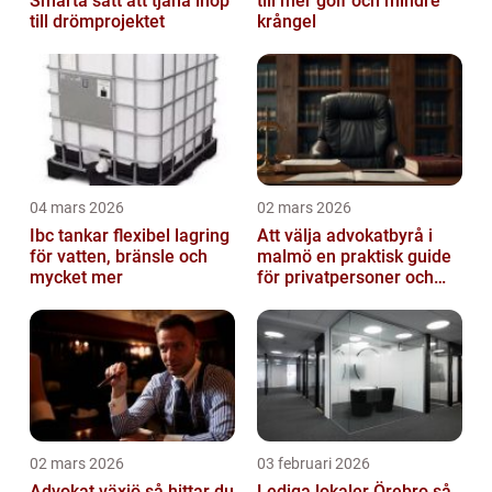
Smarta sätt att tjäna ihop
till mer golf och mindre
till drömprojektet
krångel
04 mars 2026
02 mars 2026
Ibc tankar flexibel lagring
Att välja advokatbyrå i
för vatten, bränsle och
malmö en praktisk guide
mycket mer
för privatpersoner och
företag
02 mars 2026
03 februari 2026
Advokat växjö så hittar du
Lediga lokaler Örebro så