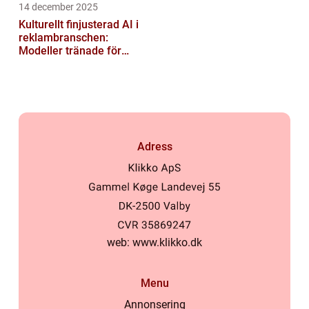
14 december 2025
Kulturellt finjusterad AI i
reklambranschen:
Modeller tränade för
lokala normer och
värderingar
Adress
web:
www.klikko.dk
Menu
Annonsering