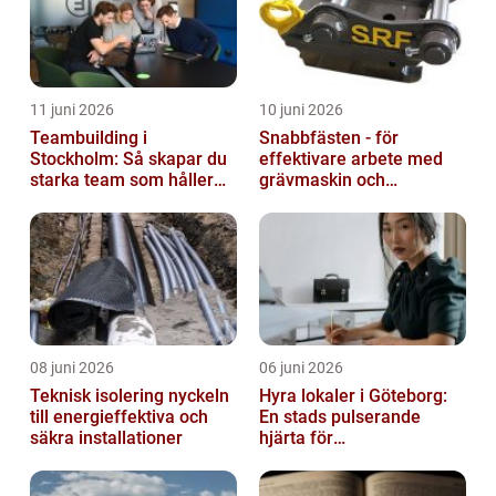
11 juni 2026
10 juni 2026
Teambuilding i
Snabbfästen - för
Stockholm: Så skapar du
effektivare arbete med
starka team som håller
grävmaskin och
över tid
lastmaskin
08 juni 2026
06 juni 2026
Teknisk isolering nyckeln
Hyra lokaler i Göteborg:
till energieffektiva och
En stads pulserande
säkra installationer
hjärta för
företagsutveckling