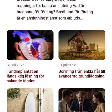
mätningar för bästa anslutning Vad är
bredband för företag? Bredband för företag
är en anslutningstjänst som erbjuds
specifikt för företag och organisationer. Det
ger en pålitlig och snabb internetanslutning
som är a...
31 juli 2026
31 juli 2026
Tandimplantat en
Borrning från enkla hål till
långsiktig lösning för
avancerad grundläggning
saknade tänder