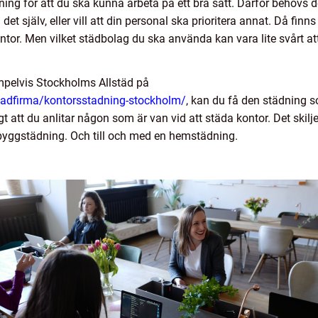
dning för att du ska kunna arbeta på ett bra sätt. Därför behövs
 det själv, eller vill att din personal ska prioritera annat. Då finn
ntor. Men vilket städbolag du ska använda kan vara lite svårt at
mpelvis Stockholms Allstäd på
tadfirma/kontorsstadning-stockholm/
, kan du få den städning 
igt att du anlitar någon som är van vid att städa kontor. Det skilj
 byggstädning. Och till och med en hemstädning.