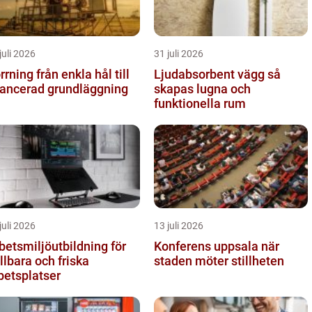
juli 2026
31 juli 2026
g från enkla hål till
Ljudabsorbent vägg så
ancerad grundläggning
skapas lugna och
funktionella rum
juli 2026
13 juli 2026
betsmiljöutbildning för
Konferens uppsala när
llbara och friska
staden möter stillheten
betsplatser