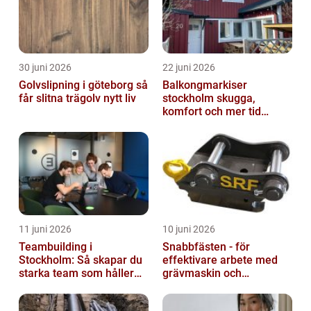
30 juni 2026
22 juni 2026
Golvslipning i göteborg så
Balkongmarkiser
får slitna trägolv nytt liv
stockholm skugga,
komfort och mer tid
utomhus
11 juni 2026
10 juni 2026
Teambuilding i
Snabbfästen - för
Stockholm: Så skapar du
effektivare arbete med
starka team som håller
grävmaskin och
över tid
lastmaskin