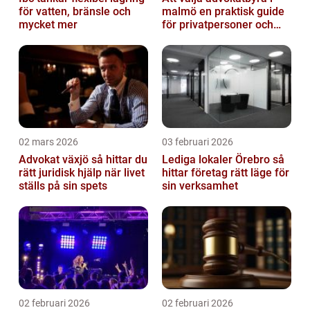
för vatten, bränsle och
malmö en praktisk guide
mycket mer
för privatpersoner och
företag
02 mars 2026
03 februari 2026
Advokat växjö så hittar du
Lediga lokaler Örebro så
rätt juridisk hjälp när livet
hittar företag rätt läge för
ställs på sin spets
sin verksamhet
02 februari 2026
02 februari 2026