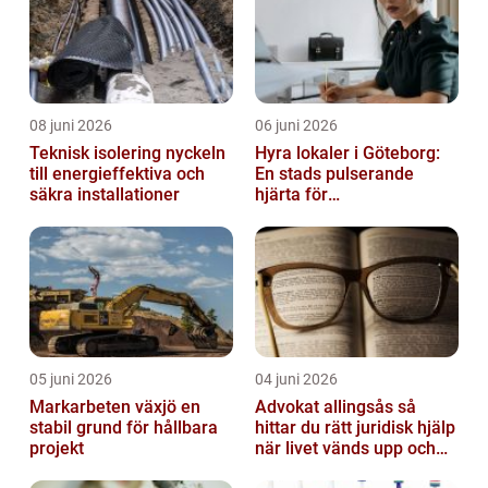
08 juni 2026
06 juni 2026
Teknisk isolering nyckeln
Hyra lokaler i Göteborg:
till energieffektiva och
En stads pulserande
säkra installationer
hjärta för
företagsutveckling
05 juni 2026
04 juni 2026
Markarbeten växjö en
Advokat allingsås så
stabil grund för hållbara
hittar du rätt juridisk hjälp
projekt
när livet vänds upp och
ner