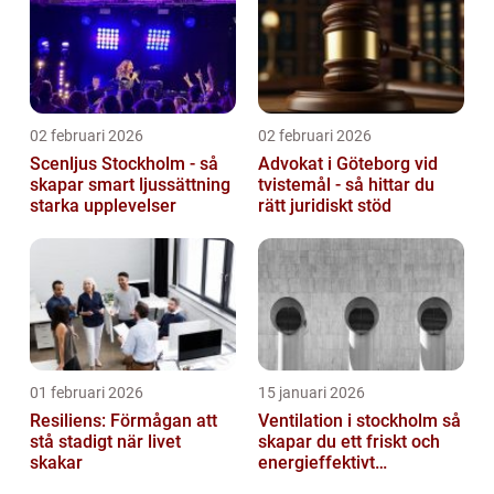
02 februari 2026
02 februari 2026
Scenljus Stockholm - så
Advokat i Göteborg vid
skapar smart ljussättning
tvistemål - så hittar du
starka upplevelser
rätt juridiskt stöd
01 februari 2026
15 januari 2026
Resiliens: Förmågan att
Ventilation i stockholm så
stå stadigt när livet
skapar du ett friskt och
skakar
energieffektivt
inomhusklimat