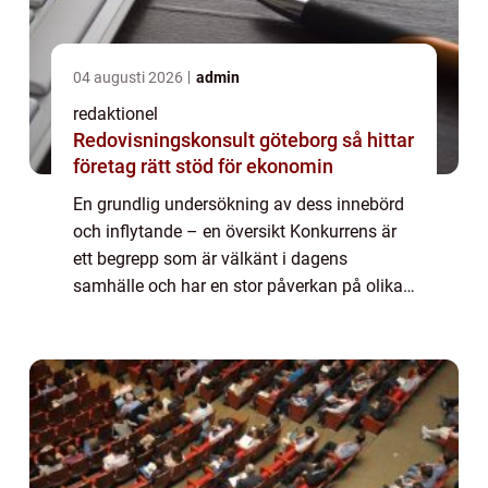
04 augusti 2026
admin
redaktionel
Redovisningskonsult göteborg så hittar
företag rätt stöd för ekonomin
En grundlig undersökning av dess innebörd
och inflytande – en översikt Konkurrens är
ett begrepp som är välkänt i dagens
samhälle och har en stor påverkan på olika
områden som ekonomi, idrott, och
affärsvärlden. I denna artikel kommer vi att
ut...