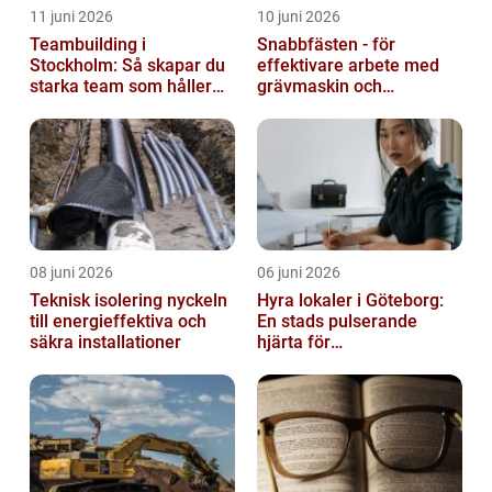
11 juni 2026
10 juni 2026
Teambuilding i
Snabbfästen - för
Stockholm: Så skapar du
effektivare arbete med
starka team som håller
grävmaskin och
över tid
lastmaskin
08 juni 2026
06 juni 2026
Teknisk isolering nyckeln
Hyra lokaler i Göteborg:
till energieffektiva och
En stads pulserande
säkra installationer
hjärta för
företagsutveckling