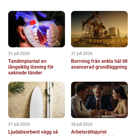
områden som ekonomi, idrott, och
affärsvärlden. I denna artikel kommer vi att
ut...
31 juli 2026
31 juli 2026
Tandimplantat en
Borrning från enkla hål till
långsiktig lösning för
avancerad grundläggning
saknade tänder
31 juli 2026
30 juli 2026
Ljudabsorbent vägg så
Arbetsrättsjurist