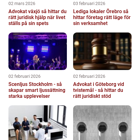
02 mars 2026
03 februari 2026
Advokat växjö så hittar du
Lediga lokaler Örebro så
rätt juridisk hjälp när livet
hittar företag rätt läge för
ställs på sin spets
sin verksamhet
02 februari 2026
02 februari 2026
Scenljus Stockholm - så
Advokat i Göteborg vid
skapar smart ljussättning
tvistemål - så hittar du
starka upplevelser
rätt juridiskt stöd