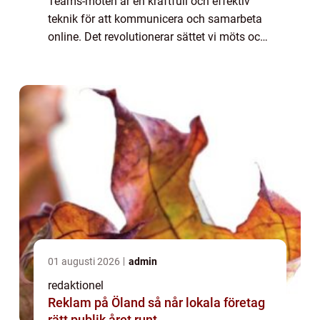
Teams-möten är en kraftfull och effektiv
teknik för att kommunicera och samarbeta
online. Det revolutionerar sättet vi möts och
arbetar på genom att erbjuda en virtuell
mötesplats där användare kan delta från o...
01 augusti 2026
admin
redaktionel
Reklam på Öland så når lokala företag
rätt publik året runt