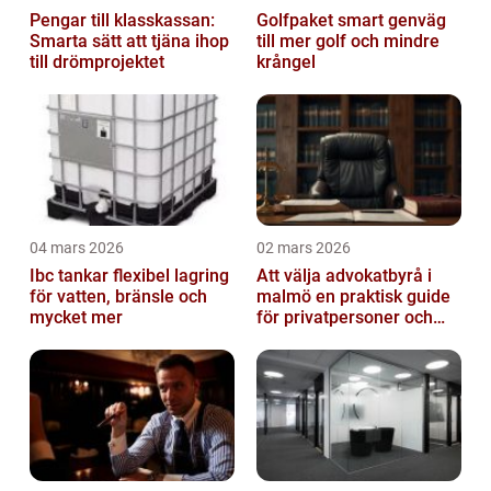
Pengar till klasskassan:
Golfpaket smart genväg
Smarta sätt att tjäna ihop
till mer golf och mindre
till drömprojektet
krångel
04 mars 2026
02 mars 2026
Ibc tankar flexibel lagring
Att välja advokatbyrå i
för vatten, bränsle och
malmö en praktisk guide
mycket mer
för privatpersoner och
företag