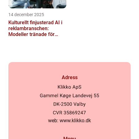
14 december 2025
Kulturellt finjusterad AI i
reklambranschen:
Modeller tränade för
lokala normer och
värderingar
Adress
web:
www.klikko.dk
Menu