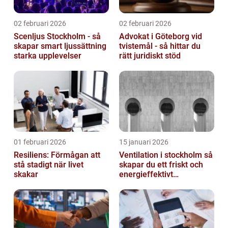
02 februari 2026
02 februari 2026
Scenljus Stockholm - så
Advokat i Göteborg vid
skapar smart ljussättning
tvistemål - så hittar du
starka upplevelser
rätt juridiskt stöd
01 februari 2026
15 januari 2026
Resiliens: Förmågan att
Ventilation i stockholm så
stå stadigt när livet
skapar du ett friskt och
skakar
energieffektivt
inomhusklimat