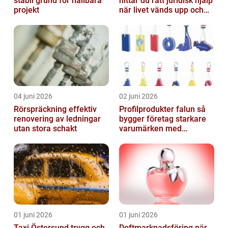
stabil grund för hållbara
hittar du rätt juridisk hjälp
projekt
när livet vänds upp och
ner
04 juni 2026
02 juni 2026
Rörspräckning effektiv
Profilprodukter falun så
renovering av ledningar
bygger företag starkare
utan stora schakt
varumärken med
genomtänkt reklam
01 juni 2026
01 juni 2026
Taxi Östersund trygg och
Doftmarknadsföring när