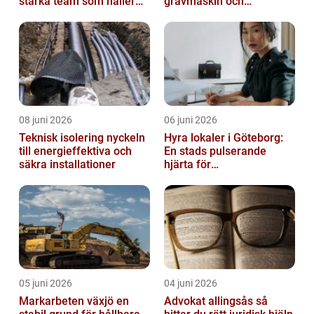
starka team som håller
grävmaskin och
över tid
lastmaskin
08 juni 2026
06 juni 2026
Teknisk isolering nyckeln
Hyra lokaler i Göteborg:
till energieffektiva och
En stads pulserande
säkra installationer
hjärta för
företagsutveckling
05 juni 2026
04 juni 2026
Markarbeten växjö en
Advokat allingsås så