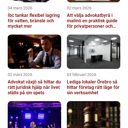
04 mars 2026
02 mars 2026
Ibc tankar flexibel lagring
Att välja advokatbyrå i
för vatten, bränsle och
malmö en praktisk guide
mycket mer
för privatpersoner och
företag
02 mars 2026
03 februari 2026
Advokat växjö så hittar du
Lediga lokaler Örebro så
rätt juridisk hjälp när livet
hittar företag rätt läge för
ställs på sin spets
sin verksamhet