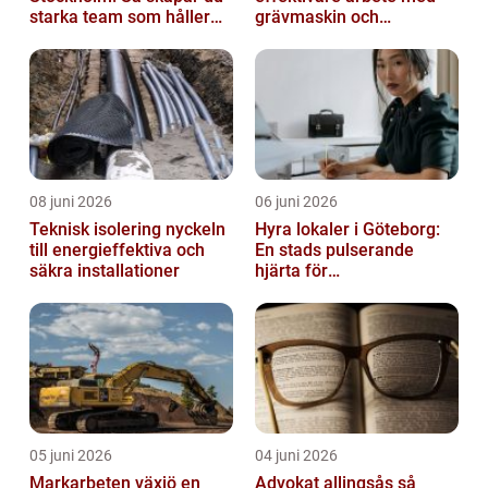
starka team som håller
grävmaskin och
över tid
lastmaskin
08 juni 2026
06 juni 2026
Teknisk isolering nyckeln
Hyra lokaler i Göteborg:
till energieffektiva och
En stads pulserande
säkra installationer
hjärta för
företagsutveckling
05 juni 2026
04 juni 2026
Markarbeten växjö en
Advokat allingsås så