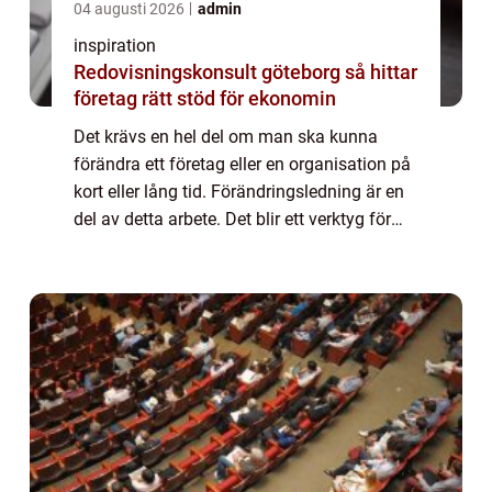
04 augusti 2026
admin
inspiration
Redovisningskonsult göteborg så hittar
företag rätt stöd för ekonomin
Det krävs en hel del om man ska kunna
förändra ett företag eller en organisation på
kort eller lång tid. Förändringsledning är en
del av detta arbete. Det blir ett verktyg för
den som vill hitta nya vägar framåt. Det kan
vara en ypperlig väg att gå f...