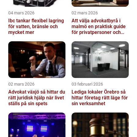
04 mars 2026
02 mars 2026
Ibc tankar flexibel lagring
Att välja advokatbyrå i
för vatten, bränsle och
malmö en praktisk guide
mycket mer
för privatpersoner och
företag
02 mars 2026
03 februari 2026
Advokat växjö så hittar du
Lediga lokaler Örebro så
rätt juridisk hjälp när livet
hittar företag rätt läge för
ställs på sin spets
sin verksamhet