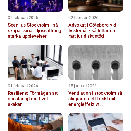
02 februari 2026
02 februari 2026
Scenljus Stockholm - så
Advokat i Göteborg vid
skapar smart ljussättning
tvistemål - så hittar du
starka upplevelser
rätt juridiskt stöd
01 februari 2026
15 januari 2026
Resiliens: Förmågan att
Ventilation i stockholm så
stå stadigt när livet
skapar du ett friskt och
skakar
energieffektivt
inomhusklimat