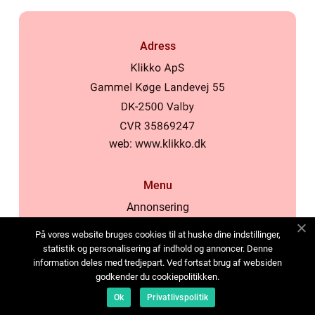
Adress
web:
www.klikko.dk
Menu
Annonsering
Om oss
På vores website bruges cookies til at huske dine indstillinger,
Cookies
statistik og personalisering af indhold og annoncer. Denne
information deles med tredjepart. Ved fortsat brug af websiden
Kontakta oss
godkender du cookiepolitikken.
Sitemap
Ok
Privatlivspolitik