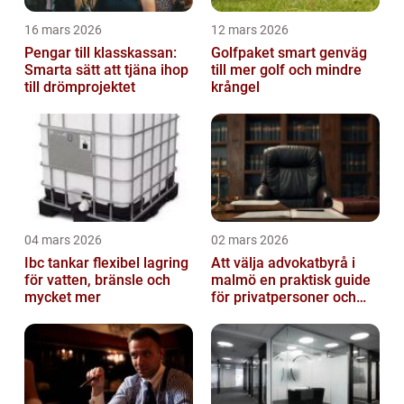
16 mars 2026
12 mars 2026
Pengar till klasskassan:
Golfpaket smart genväg
Smarta sätt att tjäna ihop
till mer golf och mindre
till drömprojektet
krångel
04 mars 2026
02 mars 2026
Ibc tankar flexibel lagring
Att välja advokatbyrå i
för vatten, bränsle och
malmö en praktisk guide
mycket mer
för privatpersoner och
företag