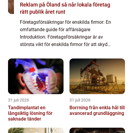
Reklam på Öland så når lokala företag
rätt publik året runt
Företagsförsäkringar för enskilda firmor: En
omfattande guide för affärsägare
Introduktion: Företagsförsäkringar är av
största vikt för enskilda firmor för att skydda
deras verksamhet och tillgångar. I denna
artikel kommer vi att ge en grundlig övers...
31 juli 2026
31 juli 2026
Tandimplantat en
Borrning från enkla hål till
långsiktig lösning för
avancerad grundläggning
saknade tänder