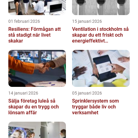
01 februari 2026
15 januari 2026
Resiliens: Förmågan att
Ventilation i stockholm så
stå stadigt när livet
skapar du ett friskt och
skakar
energieffektivt
inomhusklimat
14 januari 2026
05 januari 2026
Sälja företag luleå så
Sprinklersystem som
skapar du en trygg och
tryggar både liv och
lönsam affär
verksamhet