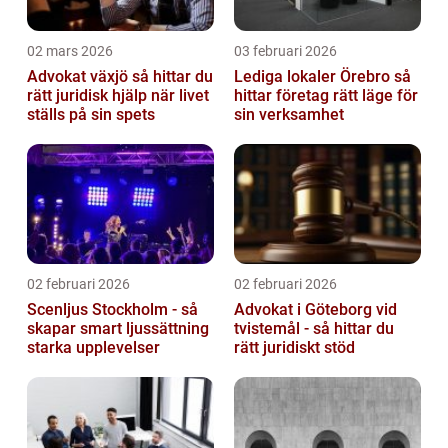
02 mars 2026
03 februari 2026
Advokat växjö så hittar du
Lediga lokaler Örebro så
rätt juridisk hjälp när livet
hittar företag rätt läge för
ställs på sin spets
sin verksamhet
02 februari 2026
02 februari 2026
Scenljus Stockholm - så
Advokat i Göteborg vid
skapar smart ljussättning
tvistemål - så hittar du
starka upplevelser
rätt juridiskt stöd