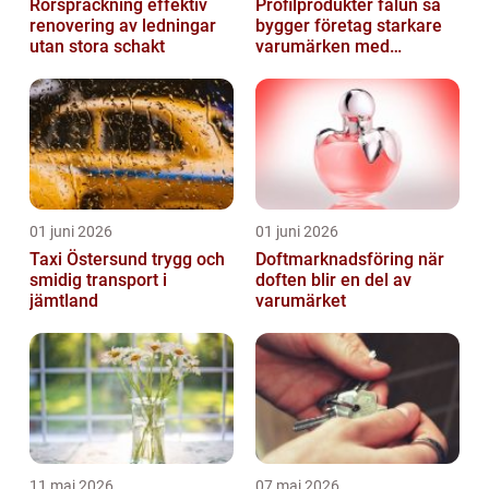
Rörspräckning effektiv
Profilprodukter falun så
renovering av ledningar
bygger företag starkare
utan stora schakt
varumärken med
genomtänkt reklam
01 juni 2026
01 juni 2026
Taxi Östersund trygg och
Doftmarknadsföring när
smidig transport i
doften blir en del av
jämtland
varumärket
11 maj 2026
07 maj 2026