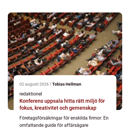
deras verksamhet och tillgångar. I denna
artikel kommer vi att ge en grundlig övers...
02 augusti 2026
Tobias Hellman
redaktionel
Konferens uppsala hitta rätt miljö för
fokus, kreativitet och gemenskap
Företagsförsäkringar för enskilda firmor: En
omfattande guide för affärsägare