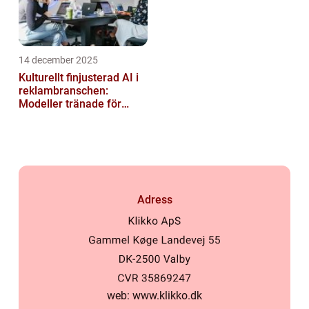
14 december 2025
Kulturellt finjusterad AI i
reklambranschen:
Modeller tränade för
lokala normer och
värderingar
Adress
web:
www.klikko.dk