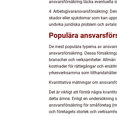
ansvarsförsäkring täcka eventuella s
4. Arbetsgivaransvarsförsäkring: Den
skador eller sjukdomar som kan uppstå
undvika juridiska problem och avtalsf
Populära ansvarsförs
De mest populära typerna av ansvarsf
ansvarsförsäkring. Dessa försäkringa
branscher och verksamheter. Allmän 
kostnader för rättegångar och ersätt
yrkesverksamma som tillhandahåller tjä
Kvantitativa mätningar om ansvarsfö
Det är viktigt att förstå några kvant
detta ämne. Enligt en undersökning so
ansvarsförsäkring för småföretag (me
och företagets storlek och verksamhe