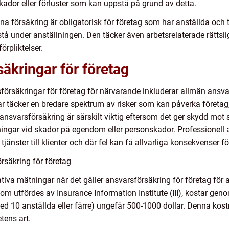
kador eller förluster som kan uppstå på grund av detta.
na försäkring är obligatorisk för företag som har anställda och 
 under anställningen. Den täcker även arbetsrelaterade rättsliga 
örpliktelser.
äkringar för företag
örsäkringar för företag för närvarande inkluderar allmän ansva
r täcker en bredare spektrum av risker som kan påverka företag,
ansvarsförsäkring är särskilt viktig eftersom det ger skydd mo
ningar vid skador på egendom eller personskador. Professionell
nster till klienter och där fel kan få allvarliga konsekvenser fö
rsäkring för företag
itativa mätningar när det gäller ansvarsförsäkring för företag fö
m utfördes av Insurance Information Institute (III), kostar geno
d 10 anställda eller färre) ungefär 500-1000 dollar. Denna kos
tens art.