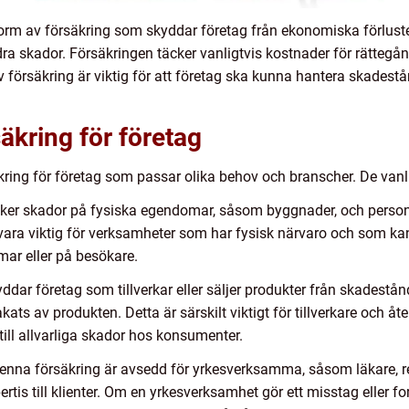
 form av försäkring som skyddar företag från ekonomiska förlus
ra skador. Försäkringen täcker vanligtvis kostnader för rättegå
v försäkring är viktig för att företag ska kunna hantera skade
äkring för företag
kring för företag som passar olika behov och branscher. De vanl
cker skador på fysiska egendomar, såsom byggnader, och person
vara viktig för verksamheter som har fysisk närvaro och som kan
ar eller på besökare.
ddar företag som tillverkar eller säljer produkter från skades
ats av produkten. Detta är särskilt viktigt för tillverkare och åte
till allvarliga skador hos konsumenter.
enna försäkring är avsedd för yrkesverksamma, såsom läkare, revi
tis till klienter. Om en yrkesverksamhet gör ett misstag eller f