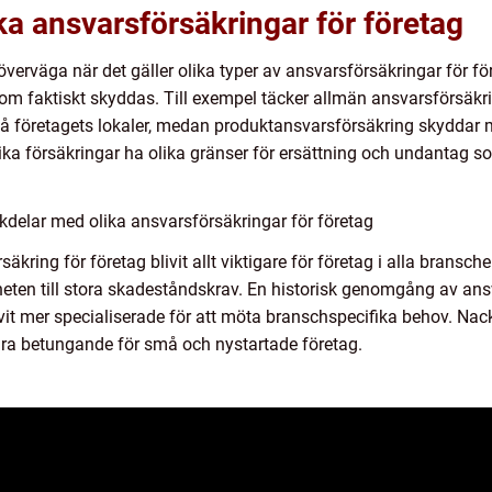
ka ansvarsförsäkringar för företag
 överväga när det gäller olika typer av ansvarsförsäkringar för f
om faktiskt skyddas. Till exempel täcker allmän ansvarsförsäkr
å företagets lokaler, medan produktansvarsförsäkring skyddar
ika försäkringar ha olika gränser för ersättning och undantag so
delar med olika ansvarsförsäkringar för företag
kring för företag blivit allt viktigare för företag i alla bransch
ten till stora skadeståndskrav. En historisk genomgång av ansv
ivit mer specialiserade för att möta branschspecifika behov. Na
ra betungande för små och nystartade företag.