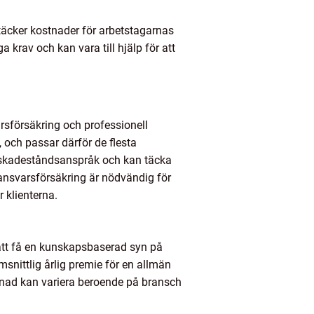
täcker kostnader för arbetstagarnas
krav och kan vara till hjälp för att
rsförsäkring och professionell
 och passar därför de flesta
t skadeståndsanspråk och kan täcka
 ansvarsförsäkring är nödvändig för
r klienterna.
r att få en kunskapsbaserad syn på
msnittlig årlig premie för en allmän
tnad kan variera beroende på bransch