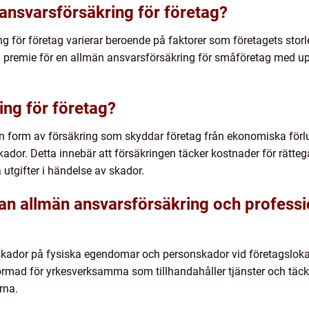
ansvarsförsäkring för företag?
g för företag varierar beroende på faktorer som företagets stor
g premie för en allmän ansvarsförsäkring för småföretag med upp
ing för företag?
n form av försäkring som skyddar företag från ekonomiska förluste
dor. Detta innebär att försäkringen täcker kostnader för rättegå
tgifter i händelse av skador.
lan allmän ansvarsförsäkring och professi
skador på fysiska egendomar och personskador vid företagsloka
formad för yrkesverksamma som tillhandahåller tjänster och täck
rna.