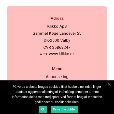
Adress
web:
www.klikko.dk
Menu
Annonsering
Om oss
På vores website bruges cookies til at huske dine indstillinger,
Cookies
statistik og personalisering af indhold og annoncer. Denne
information deles med tredjepart. Ved fortsat brug af websiden
Kontakta oss
godkender du cookiepolitikken.
Sitemap
Ok
Privatlivspolitik