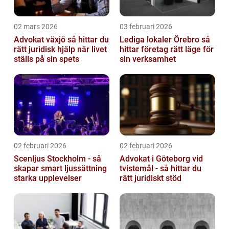
02 mars 2026
03 februari 2026
Advokat växjö så hittar du
Lediga lokaler Örebro så
rätt juridisk hjälp när livet
hittar företag rätt läge för
ställs på sin spets
sin verksamhet
02 februari 2026
02 februari 2026
Scenljus Stockholm - så
Advokat i Göteborg vid
skapar smart ljussättning
tvistemål - så hittar du
starka upplevelser
rätt juridiskt stöd