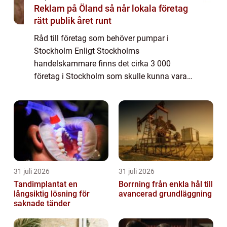
Reklam på Öland så når lokala företag
rätt publik året runt
Råd till företag som behöver pumpar i
Stockholm Enligt Stockholms
handelskammare finns det cirka 3 000
företag i Stockholm som skulle kunna vara i
behov av pumpar och pumpservice. Dessa
företag spänner över ett brett spektrum av
branscher, inklusive ...
31 juli 2026
31 juli 2026
Tandimplantat en
Borrning från enkla hål till
långsiktig lösning för
avancerad grundläggning
saknade tänder