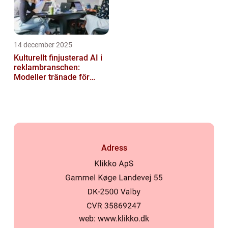
14 december 2025
Kulturellt finjusterad AI i
reklambranschen:
Modeller tränade för
lokala normer och
värderingar
Adress
web:
www.klikko.dk