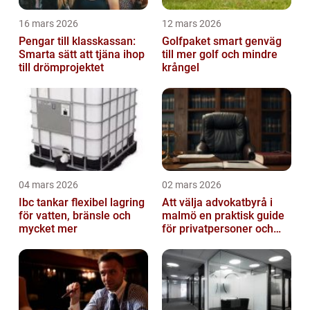
16 mars 2026
12 mars 2026
Pengar till klasskassan:
Golfpaket smart genväg
Smarta sätt att tjäna ihop
till mer golf och mindre
till drömprojektet
krångel
04 mars 2026
02 mars 2026
Ibc tankar flexibel lagring
Att välja advokatbyrå i
för vatten, bränsle och
malmö en praktisk guide
mycket mer
för privatpersoner och
företag