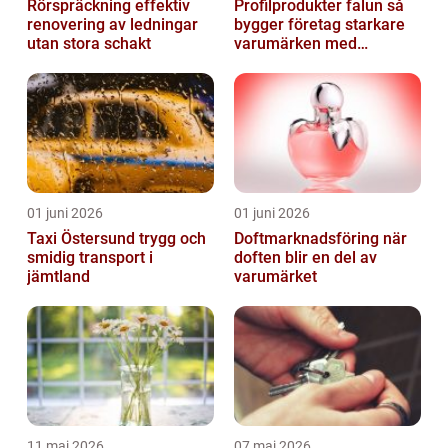
Rörspräckning effektiv
Profilprodukter falun så
renovering av ledningar
bygger företag starkare
utan stora schakt
varumärken med
genomtänkt reklam
01 juni 2026
01 juni 2026
Taxi Östersund trygg och
Doftmarknadsföring när
smidig transport i
doften blir en del av
jämtland
varumärket
11 maj 2026
07 maj 2026