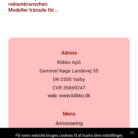
reklambranschen:
Modeller tränade för
lokala normer och
värderingar
Adress
web:
www.klikko.dk
Menu
Annonsering
Om oss
På vores website bruges cookies til at huske dine indstillinger,