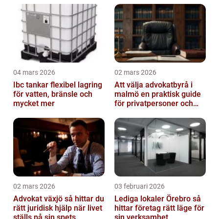
04 mars 2026
02 mars 2026
Ibc tankar flexibel lagring
Att välja advokatbyrå i
för vatten, bränsle och
malmö en praktisk guide
mycket mer
för privatpersoner och
företag
02 mars 2026
03 februari 2026
Advokat växjö så hittar du
Lediga lokaler Örebro så
rätt juridisk hjälp när livet
hittar företag rätt läge för
ställs på sin spets
sin verksamhet