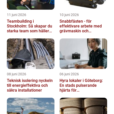
11 juni 2026
10 juni 2026
Teambuilding i
Snabbfästen - för
Stockholm: Så skapar du
effektivare arbete med
starka team som håller
grävmaskin och
över tid
lastmaskin
08 juni 2026
06 juni 2026
Teknisk isolering nyckeln
Hyra lokaler i Göteborg:
till energieffektiva och
En stads pulserande
säkra installationer
hjärta för
företagsutveckling