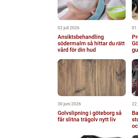
02 juli 2026
01 
Ansiktsbehandling
Pr
södermalm så hittar du rätt
Gö
vård för din hud
gu
30 juni 2026
22 
Golvslipning i göteborg så
Ba
får slitna trägolv nytt liv
stock
oc