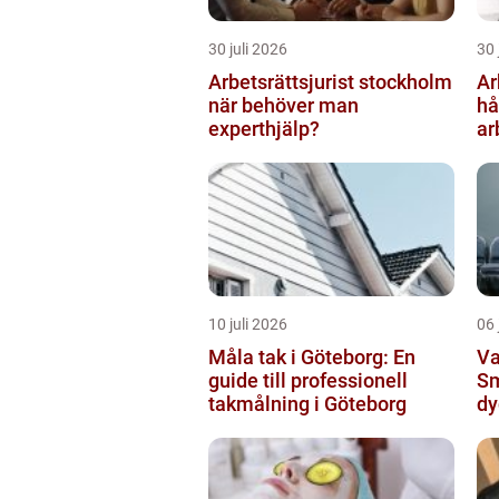
30 juli 2026
30 
Arbetsrättsjurist stockholm
Ar
när behöver man
hå
experthjälp?
ar
10 juli 2026
06 
Måla tak i Göteborg: En
Va
guide till professionell
Sm
takmålning i Göteborg
dy