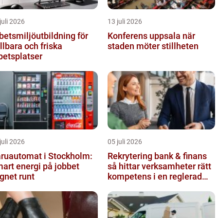
juli 2026
13 juli 2026
betsmiljöutbildning för
Konferens uppsala när
llbara och friska
staden möter stillheten
betsplatser
juli 2026
05 juli 2026
ruautomat i Stockholm:
Rekrytering bank & finans
art energi på jobbet
så hittar verksamheter rätt
gnet runt
kompetens i en reglerad
värld