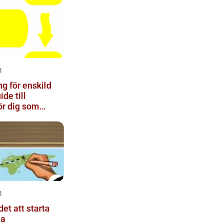
4
ng för enskild
ide till
ör dig som
etagare
4
et att starta
ma