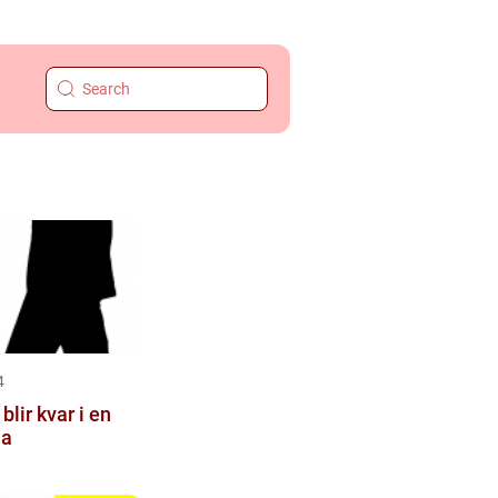
4
lir kvar i en
ma