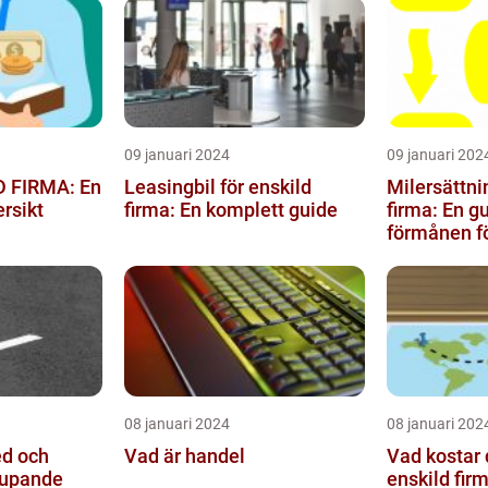
09 januari 2024
09 januari 202
 FIRMA: En
Leasingbil för enskild
Milersättni
rsikt
firma: En komplett guide
firma: En gu
förmånen f
enskild för
08 januari 2024
08 januari 202
ed och
Vad är handel
Vad kostar d
jupande
enskild fir